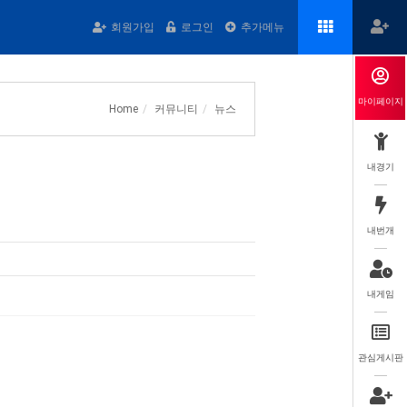
회원가입
로그인
추가메뉴
마이페이지
Home
커뮤니티
뉴스
내경기
내번개
내게임
관심게시판