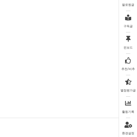
팔로윙글
구독글
핀보드
추천/비추
별점평가글
활동기록
환경설정