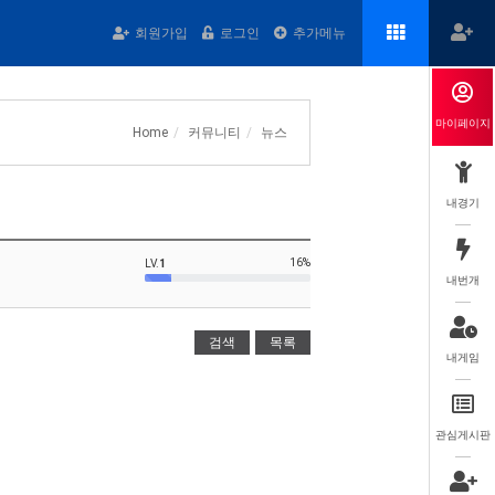
회원가입
로그인
추가메뉴
마이페이지
Home
커뮤니티
뉴스
내경기
16%
LV.
1
내번개
검색
목록
내게임
관심게시판