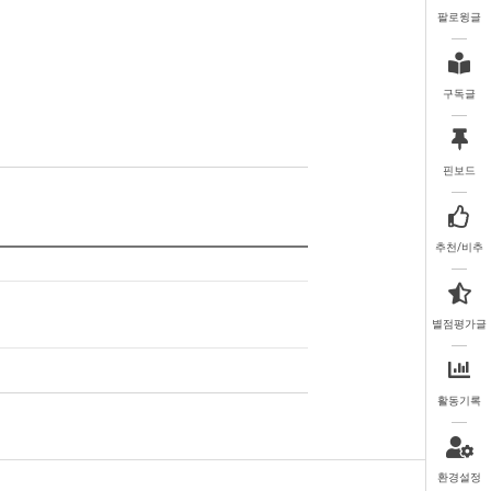
팔로윙글
구독글
핀보드
추천/비추
별점평가글
활동기록
환경설정