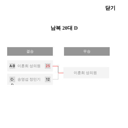
닫기
남복 20대 D
결승
우승
A-B
25
이훈희 성의원
이훈희 성의원
C-
12
송영섭 정민기
D