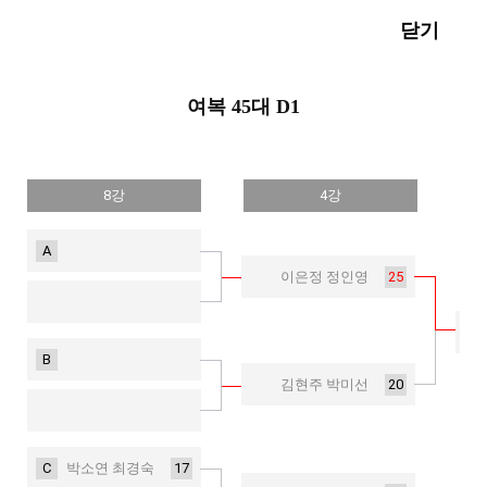
닫기
여복 45대 D1
8강
4강
A
25
이은정 정인영
B
20
김현주 박미선
C
17
박소연 최경숙