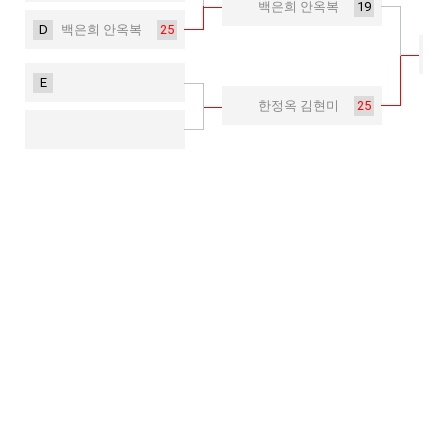
19
백은희 안옥복
D
25
백은희 안옥복
E
25
한정옥 김현미