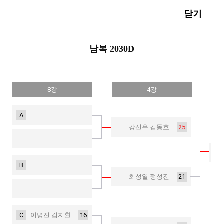
닫기
남복 2030D
8강
4강
A
25
강신우 김동호
B
21
최성열 정성진
C
16
이명진 김지환