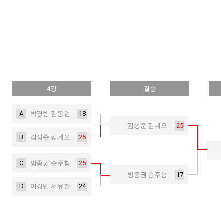
4강
결승
A
18
박경빈 김동현
25
김성준 김네오
B
25
김성준 김네오
C
25
방종권 손주형
17
방종권 손주형
D
24
이강민 서유찬