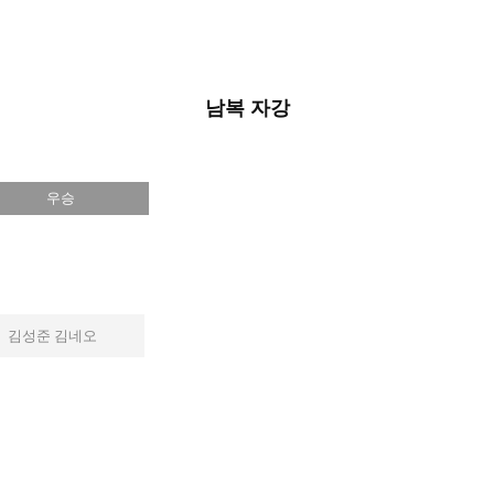
남복 자강
우승
김성준 김네오