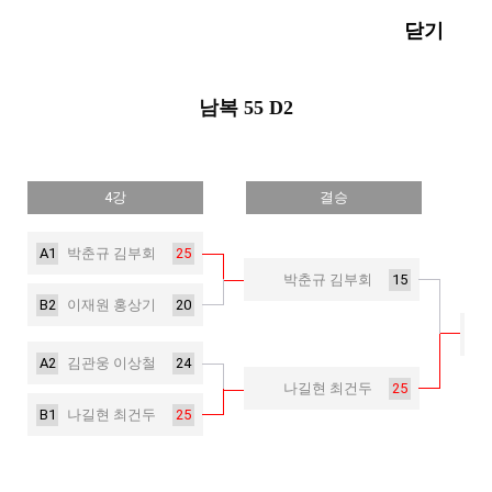
닫기
남복 55 D2
4강
결승
A1
25
박춘규 김부회
15
박춘규 김부회
B2
20
이재원 홍상기
A2
24
김관웅 이상철
25
나길현 최건두
B1
25
나길현 최건두