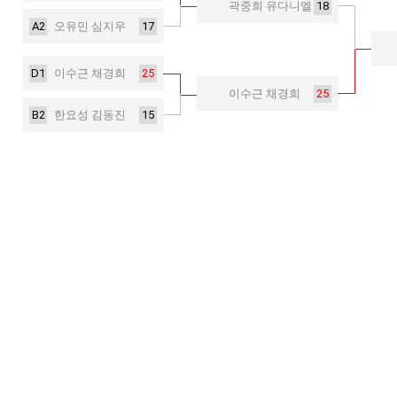
18
곽중희 유다니엘
A2
17
오유민 심지우
D1
25
이수근 채경희
25
이수근 채경희
B2
15
한요성 김동진