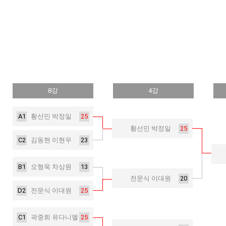
8강
4강
A1
25
황선민 박정일
25
황선민 박정일
C2
23
김동현 이현우
B1
13
오형욱 차상원
20
전문식 이대원
D2
25
전문식 이대원
C1
25
곽중희 유다니엘