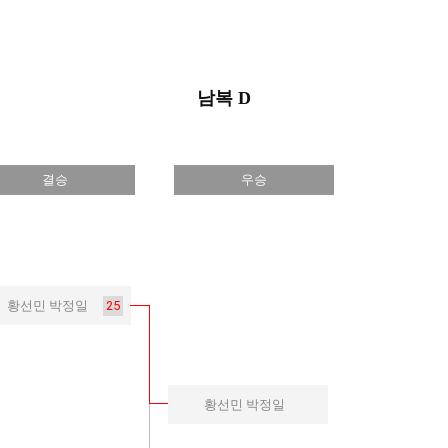
남복 D
결승
우승
25
황선민 박정일
황선민 박정일