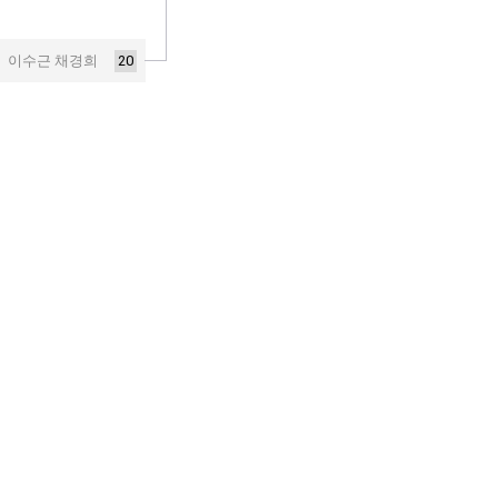
20
이수근 채경희