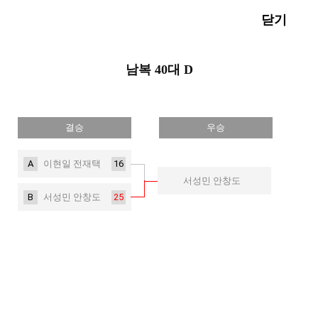
닫기
남복 40대 D
결승
우승
A
16
이현일 전재택
서성민 안창도
B
25
서성민 안창도