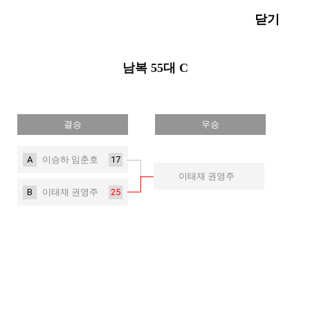
닫기
남복 55대 C
결승
우승
A
17
이승하 임춘호
이태재 권영주
B
25
이태재 권영주