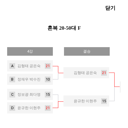
닫기
혼복 20-50대 F
4강
결승
A
21
김형태 공은숙
21
김형태 공은숙
B
10
정재우 박수진
C
15
정보광 최다영
15
윤규한 이현주
D
21
윤규한 이현주