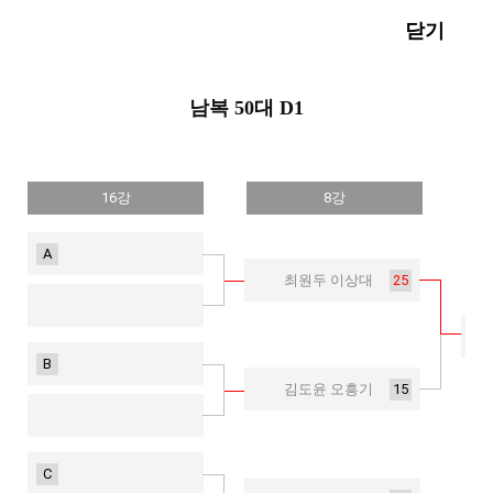
닫기
남복 50대 D1
16강
8강
A
25
최원두 이상대
B
15
김도윤 오흥기
C