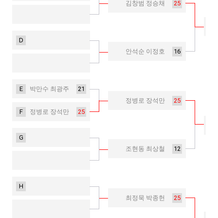
25
김창범 정승채
D
16
안석순 이정호
E
21
박만수 최광주
25
정병로 장석만
F
25
정병로 장석만
G
12
조현동 최상철
H
25
최정묵 박종헌