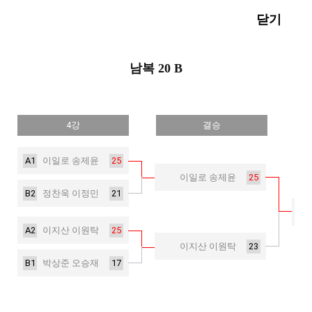
닫기
남복 20 B
4강
결승
A1
25
이일로 송제윤
25
이일로 송제윤
B2
21
정찬욱 이정민
A2
25
이지산 이원탁
23
이지산 이원탁
B1
17
박상준 오승재