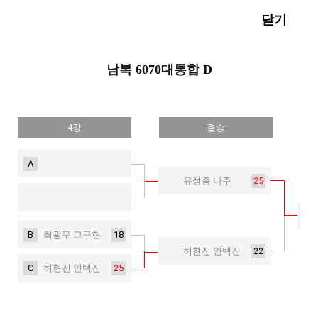
닫기
남복 6070대통합 D
4강
결승
A
25
유성종 나주
B
18
최광무 고구현
22
허현진 안택진
C
25
허현진 안택진