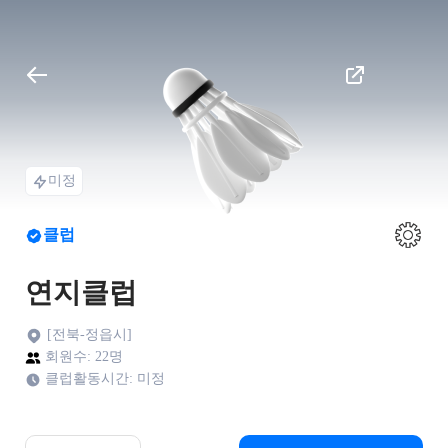
미정
클럽
연지클럽
[전북-정읍시]
회원수: 22명
클럽활동시간: 미정