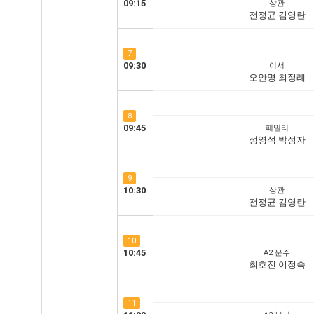
09:15
상관
전정균 김영란
7
09:30
이서
오안명 최정례
8
09:45
패밀리
정영석 박정자
9
10:30
상관
전정균 김영란
10
10:45
A2 운주
최호진 이정숙
11