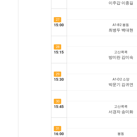
이주갑 이종길
27
15:00
A1-B2 봉동
최병두 백대현
28
15:15
고산콕콕
방미란 김미숙
29
15:30
A1-D2 소양
박문기 김귀연
30
15:45
고산콕콕
서경자 송미화
31
16:00
봉동