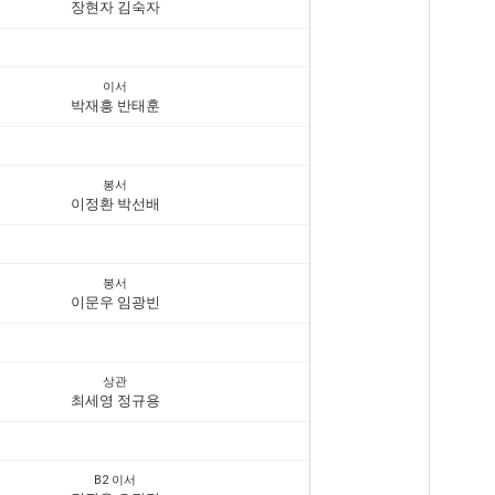
장현자 김숙자
이서
박재흥 반태훈
봉서
이정환 박선배
봉서
이문우 임광빈
상관
최세영 정규용
B2 이서