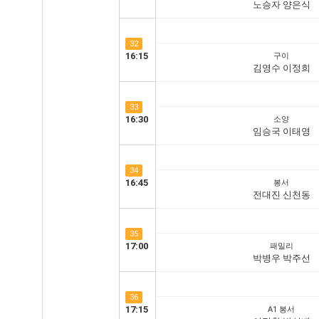
노승자 양은식
32
16:15
구이
김영수 이정희
33
16:30
소양
임승국 이태영
34
16:45
봉서
전대진 신천동
35
17:00
패밀리
박병우 박주선
36
17:15
A1 봉서