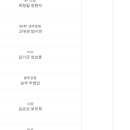
B1 소양
최정일 장현자
A2-B1 완주문화
고대관 임미연
이서
김기곤 정성춘
완주군청
남석 두병갑
소양
김순선 유진옥
이서