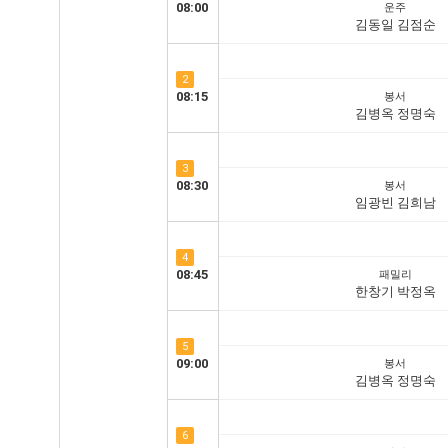
08:00
운주
김동일 김점순
2
08:15
봉서
김병옥 정명숙
3
08:30
봉서
임광빈 김희남
4
08:45
패밀리
한창기 박정옥
5
09:00
봉서
김병옥 정명숙
6