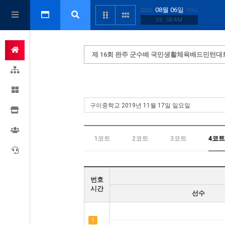
08월 06일
2026
THU
05 : 59 AM
제 16회 완주 군수배 국민생활체육배드민턴대
1코트
2코트
3코트
4코트
번호
시간
선수
1