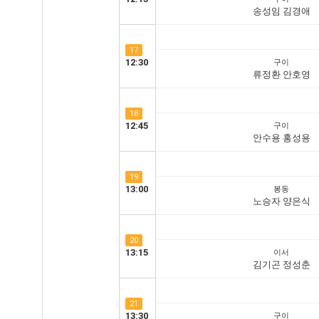
송성임 김경애
17
12:30
구이
류정환 안호영
18
12:45
구이
안수용 홍성용
19
13:00
봉동
노승자 양은식
20
13:15
이서
김기곤 정성춘
21
13:30
구이