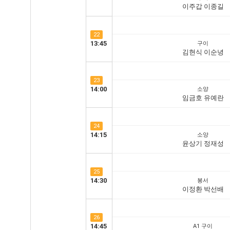
이주갑 이종길
22
13:45
구이
김현식 이순녕
23
14:00
소양
임금호 유예란
24
14:15
소양
윤상기 정재성
25
14:30
봉서
이정환 박선배
26
14:45
A1 구이