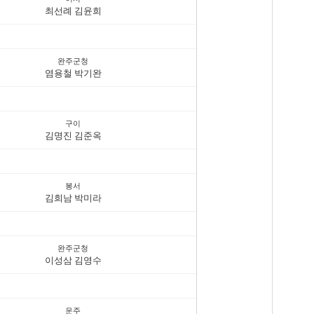
최선례 김윤희
완주군청
염용철 박기완
구이
김명진 김준옥
봉서
김희남 박미라
완주군청
이성삼 김영수
운주