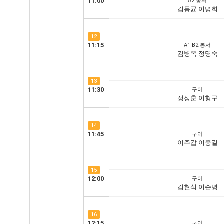
11:00
A2 봉서
김동균 이명희
12
11:15
A1-B2 봉서
김병옥 정명숙
13
11:30
구이
정성훈 이형구
14
11:45
구이
이주갑 이종길
15
12:00
구이
김현식 이순녕
16
12:15
구이