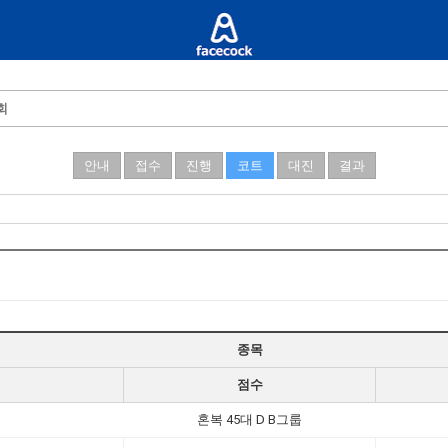
회
안내
접수
진행
코트
대진
결과
종목
점수
혼복 45대 D B그룹