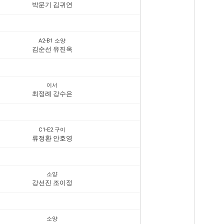
박문기 김귀연
A2-B1 소양
김순선 유진옥
이서
최정례 강수은
C1-E2 구이
류정환 안호영
소양
강선진 조이정
소양