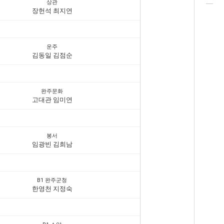
상관
장헌석 최지연
운주
김동일 김점순
완주문화
고대관 임미연
봉서
임광빈 김희남
B1 완주군청
한영천 지정숙