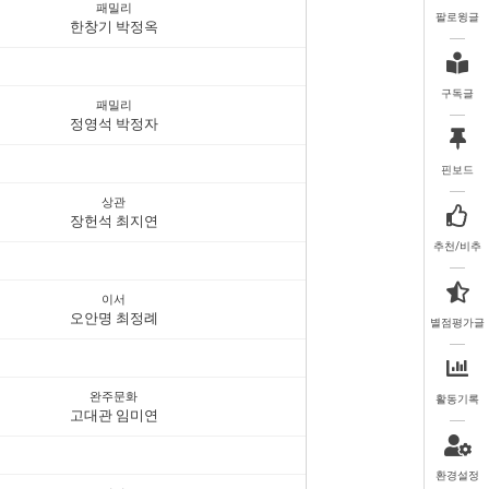
패밀리
팔로윙글
한창기 박정옥
구독글
패밀리
정영석 박정자
핀보드
상관
장헌석 최지연
추천/비추
이서
오안명 최정례
별점평가글
완주문화
활동기록
고대관 임미연
환경설정