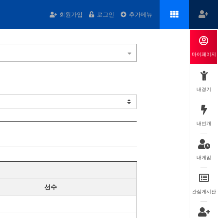
회원가입
로그인
추가메뉴
마이페이지
내경기
내번개
내게임
선수
관심게시판