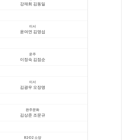
강재희 김동일
이서
윤여연 김영섭
운주
이정숙 김점순
이서
김광우 오장명
완주문화
김상준 조문규
B2-D2 소양