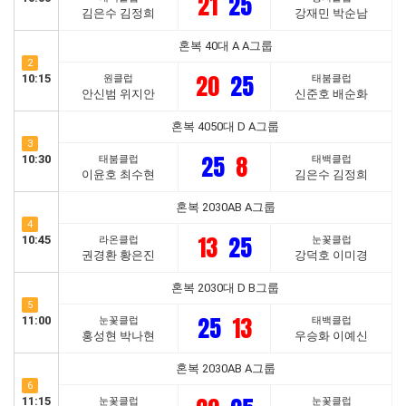
21
25
김은수 김정희
강재민 박순남
혼복 40대 A A그룹
2
20
25
10:15
원클럽
태붐클럽
안신범 위지안
신준호 배순화
혼복 4050대 D A그룹
3
25
8
10:30
태붐클럽
태백클럽
이윤호 최수현
김은수 김정희
혼복 2030AB A그룹
4
13
25
10:45
라온클럽
눈꽃클럽
권경환 황은진
강덕호 이미경
혼복 2030대 D B그룹
5
25
13
11:00
눈꽃클럽
태백클럽
홍성현 박나현
우승화 이예신
혼복 2030AB A그룹
6
11:15
눈꽃클럽
눈꽃클럽