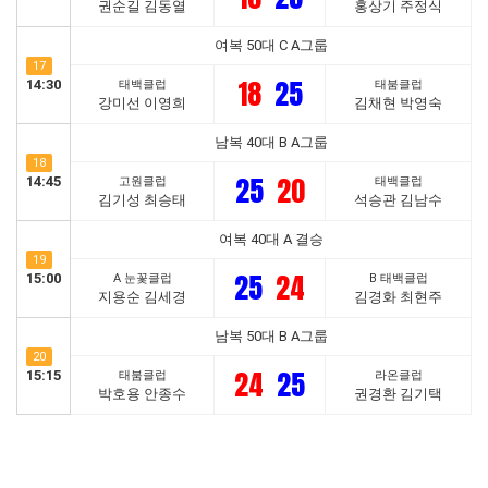
권순길 김동열
홍상기 주정식
여복 50대 C A그룹
17
18
25
14:30
태백클럽
태붐클럽
강미선 이영희
김채현 박영숙
남복 40대 B A그룹
18
25
20
14:45
고원클럽
태백클럽
김기성 최승태
석승관 김남수
여복 40대 A 결승
19
25
24
15:00
A 눈꽃클럽
B 태백클럽
지용순 김세경
김경화 최현주
남복 50대 B A그룹
20
24
25
15:15
태붐클럽
라온클럽
박호용 안종수
권경환 김기택