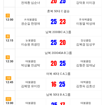
20
25
전제환 심순녀
강덕호 이미경
혼복 50대 C 결승
7
25
23
12:00
A 태붐클럽
B 태백클럽
권순길 한영애
이동열 박성애
남복 2030BC A그룹
8
25
20
12:15
눈꽃클럽
장성클럽
이승원 최광민
김복겸 임성우
남복 203040A B그룹
9
20
25
12:30
태붐클럽
태붐클럽
박상율 전금탁
김형준 엄재남
여복 40대 C A그룹
10
16
25
12:45
태붐클럽
태백클럽
김혜영 유미란
김현숙 김효선
남복 50대 B A그룹
11
13:00
태붐클럽
태붐클럽