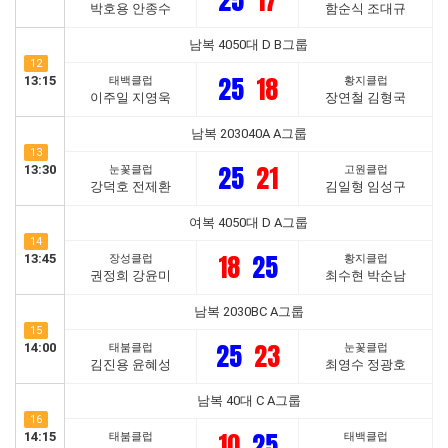
25
17
박호용 안종수
함순식 조대규
남복 4050대 D B그룹
12
25
18
13:15
태백클럽
황지클럽
이주일 지영욱
장연철 김형국
남복 203040A A그룹
13
25
21
13:30
눈꽃클럽
고원클럽
강덕호 전제환
김일형 임성구
여복 4050대 D A그룹
14
18
25
13:45
장성클럽
황지클럽
권정희 강윤미
최수현 박순남
남복 2030BC A그룹
15
25
23
14:00
태붐클럽
눈꽃클럽
김진용 윤혜성
최영수 정광호
남복 40대 C A그룹
16
10
25
14:15
태붐클럽
태백클럽