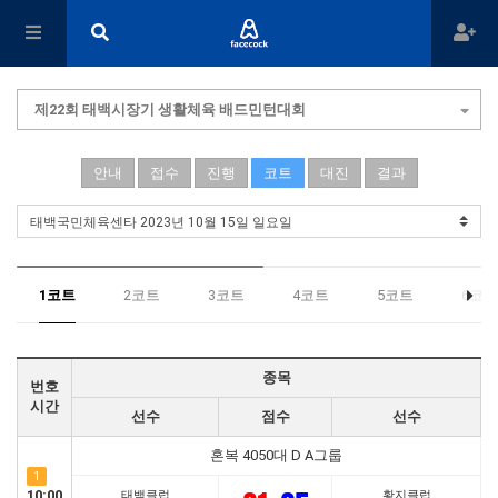
제22회 태백시장기 생활체육 배드민턴대회
안내
접수
진행
코트
대진
결과
1코트
2코트
3코트
4코트
5코트
6코트
종목
번호
시간
선수
점수
선수
혼복 4050대 D A그룹
1
10:00
태백클럽
황지클럽