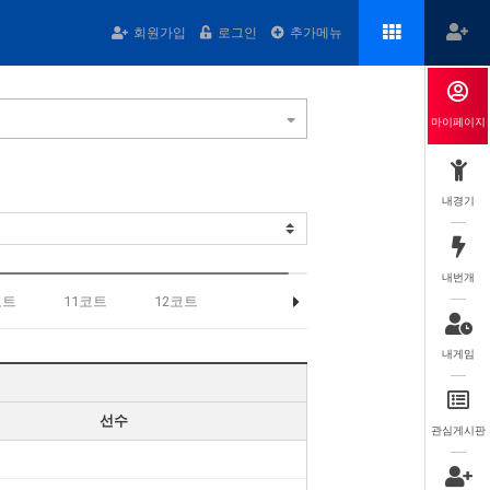
회원가입
로그인
추가메뉴
마이페이지
내경기
내번개
코트
11코트
12코트
내게임
선수
관심게시판