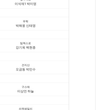
이석재1 박미영
무학
박해웅 신태영
팀맥스로
강기옥 백현종
건지산
오금동 박민수
구스매
이상언 하늘
라켓패밀리