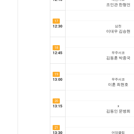
조인관 한형언
17
12:30
삼천
이대우 김승현
18
12:45
무주서코
김동훈 박종국
19
13:00
무주서코
이훈 최현호
20
13:15
x
김동인 문병희
21
13:30
어양클럽