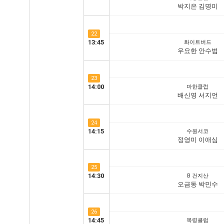
박지은 김명미
22
13:45
화이트버드
우요한 안수범
23
14:00
마한클럽
배신영 서지언
24
14:15
수원서코
정영미 이애심
25
14:30
B 건지산
오금동 박민수
26
14:45
목령클럽