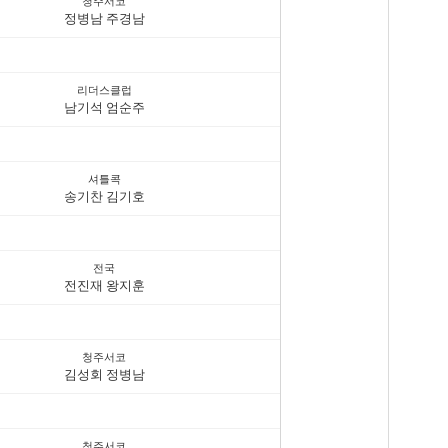
청주서코
정병남 주경남
리더스클럽
남기석 엄순주
셔틀콕
송기찬 김기호
전국
전진재 왕지훈
청주서코
김성회 정병남
청주서코