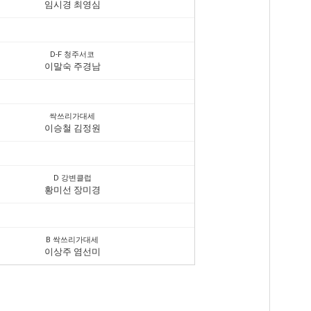
임시경 최영심
D-F 청주서코
이말숙 주경남
싹쓰리가대세
이승철 김정원
D 강변클럽
황미선 장미경
B 싹쓰리가대세
이상주 염선미