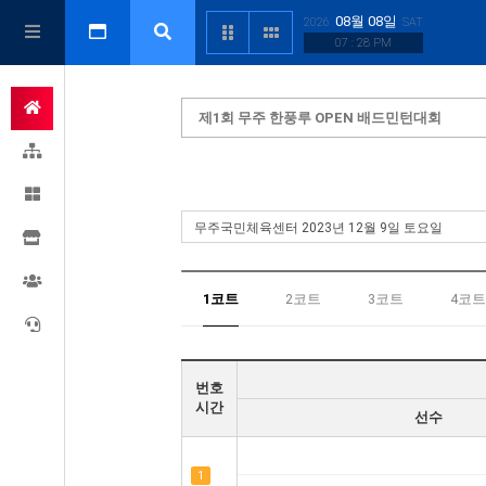
08월 08일
2026
SAT
07 : 28 PM
제1회 무주 한풍루 OPEN 배드민턴대회
1코트
2코트
3코트
4코트
번호
시간
선수
1