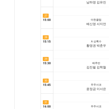
남하영 김유진
27
15:00
마한클럽
배신영 서지언
28
15:15
A 상록수
황영권 박춘우
29
15:30
배추반
김진필 김학철
30
15:45
무주서코
윤정금 이서은
31
16:00
무주서코