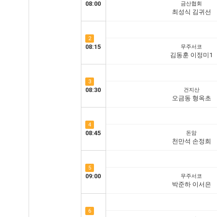
08:00
금산협회
최성식 김귀선
2
08:15
무주서코
김동훈 이정미1
3
08:30
건지산
오금동 형옥초
4
08:45
돈암
천만석 손정희
5
09:00
무주서코
박준하 이서은
6