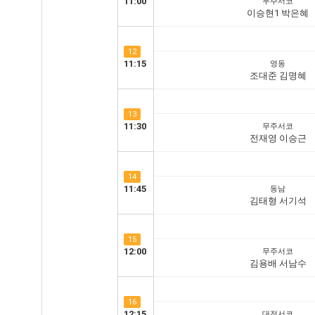
11:00
무주서코
이승현1 박은혜
12
11:15
영동
조대준 김명혜
13
11:30
무주서코
전재영 이승근
14
11:45
동남
김태형 서기석
15
12:00
무주서코
김용배 서남수
16
12:15
대전서코