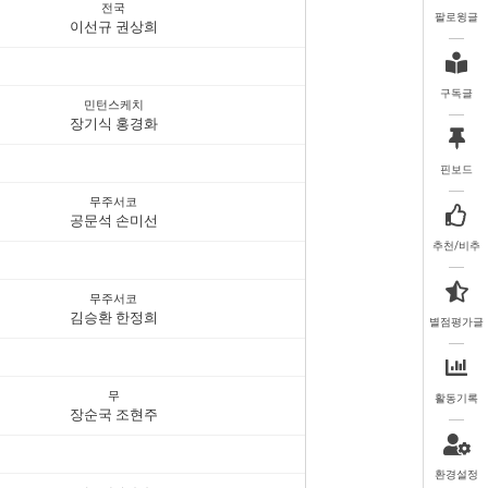
전국
팔로윙글
이선규 권상희
구독글
민턴스케치
장기식 홍경화
핀보드
무주서코
공문석 손미선
추천/비추
무주서코
김승환 한정희
별점평가글
무
활동기록
장순국 조현주
환경설정