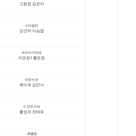
고윤정 김은지
스마일턴
강건하 이승엽
싹쓰리가대세
이은정1 황은정
대전서코
백미옥 김민서
C 진주아재
황성귀 전태유
JB클럽