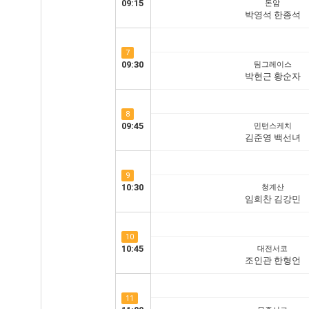
09:15
돈암
박영석 한종석
7
09:30
팀그레이스
박현근 황순자
8
09:45
민턴스케치
김준영 백선녀
9
10:30
청계산
임희찬 김강민
10
10:45
대전서코
조인관 한형언
11