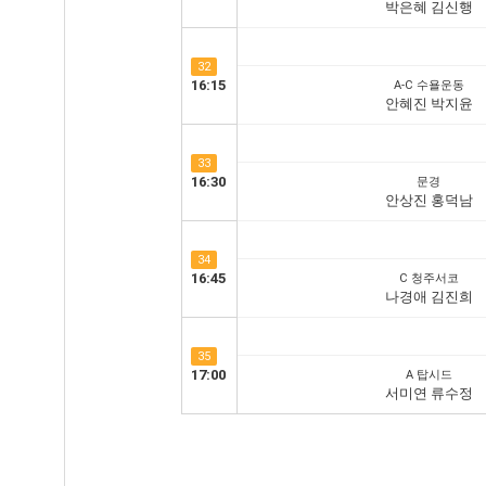
박은혜 김신행
32
16:15
A-C 수욜운동
안혜진 박지윤
33
16:30
문경
안상진 홍덕남
34
16:45
C 청주서코
나경애 김진희
35
17:00
A 탑시드
서미연 류수정