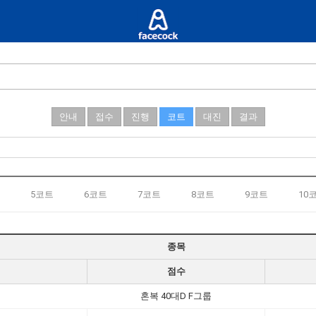
안내
접수
진행
코트
대진
결과
5코트
6코트
7코트
8코트
9코트
10
종목
점수
혼복 40대D F그룹