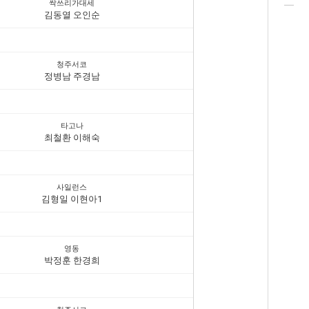
싹쓰리가대세
김동열 오인순
청주서코
정병남 주경남
타고나
최철환 이해숙
사일런스
김형일 이현아1
영동
박정훈 한경희