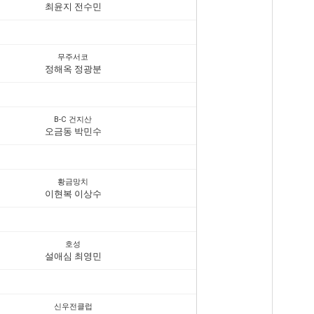
최윤지 전수민
무주서코
정해옥 정광분
B-C 건지산
오금동 박민수
황금망치
이현복 이상수
호성
설애심 최영민
신우전클럽