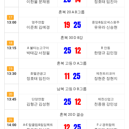
이한울 문채원
정호태 임진아
혼복 20 A B그룹
17
19
25
13:00
영주연합
중앙&팀요넥스원주
이준희 김예경
유유라 신승현
혼복 30 D 8강
18
25
12
13:15
A 불타는고구마
B 안동
박태갑 서정필
한명규 김민정
혼복 고등 D A그룹
19
11
25
13:30
호텔관광고
제천트리코어
정호태 임진아
장현준 장현지
남복 고등 D B그룹
20
25
12
13:45
단양연합
제천산업고
김형근 김성현
천종원 강민성
혼복 20 D 결승
21
12
25
14:00
A-E 탑클럽&팀임팩트
F-J 갱쥐람쥐