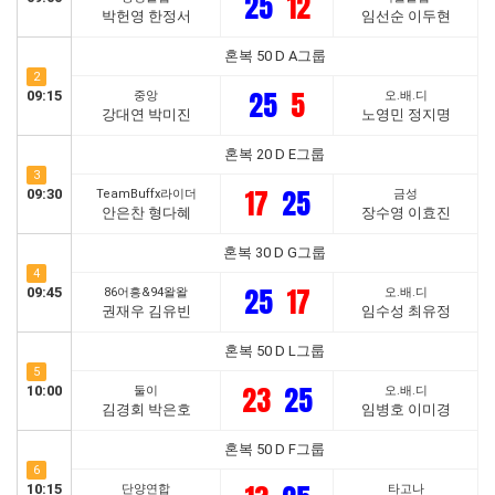
25
12
박헌영 한정서
임선순 이두현
혼복 50 D A그룹
2
25
5
09:15
중앙
오.배.디
강대연 박미진
노영민 정지명
혼복 20 D E그룹
3
17
25
09:30
TeamBuffx라이더
금성
안은찬 형다혜
장수영 이효진
혼복 30 D G그룹
4
25
17
09:45
86어흥&94왈왈
오.배.디
권재우 김유빈
임수성 최유정
혼복 50 D L그룹
5
23
25
10:00
둘이
오.배.디
김경회 박은호
임병호 이미경
혼복 50 D F그룹
6
10:15
단양연합
타고나