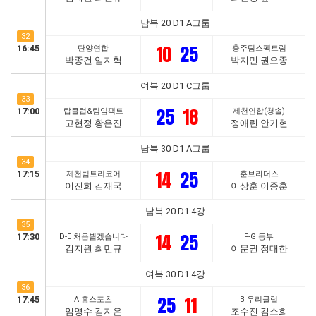
남복 20 D1 A그룹
32
10
25
16:45
단양연합
충주팀스펙트럼
박종건 임지혁
박지민 권오종
여복 20 D1 C그룹
33
25
18
17:00
탑클럽&팀임팩트
제천연합(청솔)
고현정 황은진
정애린 안기현
남복 30 D1 A그룹
34
14
25
17:15
제천팀트리코어
훈브라더스
이진희 김재국
이상훈 이종훈
남복 20 D1 4강
35
14
25
17:30
D-E 처음뵙겠습니다
F-G 동부
김지원 최민규
이문권 정대한
여복 30 D1 4강
36
25
11
17:45
A 홍스포츠
B 우리클럽
임영수 김지은
조수진 김소희