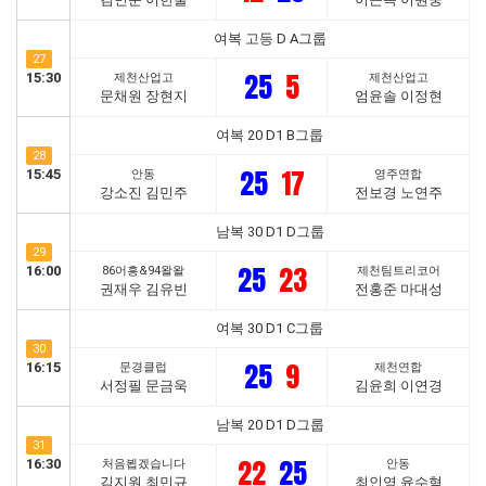
여복 고등 D A그룹
27
25
5
15:30
제천산업고
제천산업고
문채원 장현지
엄윤솔 이정현
여복 20 D1 B그룹
28
25
17
15:45
안동
영주연합
강소진 김민주
전보경 노연주
남복 30 D1 D그룹
29
25
23
16:00
86어흥&94왈왈
제천팀트리코어
권재우 김유빈
전홍준 마대성
여복 30 D1 C그룹
30
25
9
16:15
문경클럽
제천연합
서정필 문금욱
김윤희 이연경
남복 20 D1 D그룹
31
22
25
16:30
처음뵙겠습니다
안동
김지원 최민규
최인영 윤수혁