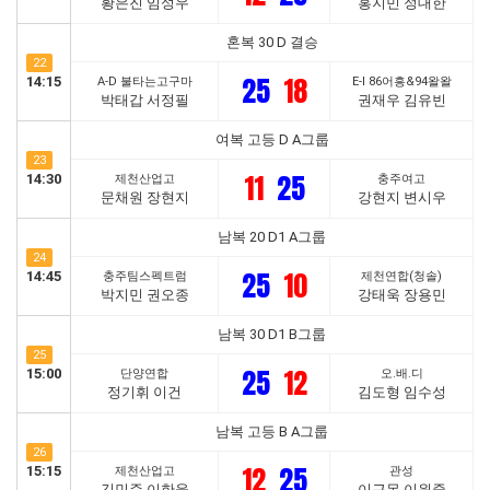
황은진 임성우
홍지민 정대한
혼복 30 D 결승
22
25
18
14:15
A-D 불타는고구마
E-I 86어흥&94왈왈
박태갑 서정필
권재우 김유빈
여복 고등 D A그룹
23
11
25
14:30
제천산업고
충주여고
문채원 장현지
강현지 변시우
남복 20 D1 A그룹
24
25
10
14:45
충주팀스펙트럼
제천연합(청솔)
박지민 권오종
강태욱 장용민
남복 30 D1 B그룹
25
25
12
15:00
단양연합
오.배.디
정기휘 이건
김도형 임수성
남복 고등 B A그룹
26
12
25
15:15
제천산업고
관성
김민준 이한울
이근목 이원중