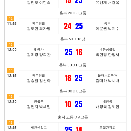
19
25
강현모 이현숙
유선재 서경옥
혼복 20 D J그룹
12
24
25
11:45
영주연합
동부
김도현 최가영
이문권 박지수
혼복 50 D 16강
13
25
16
12:00
G 금가
H 동성클럽
김미경 양희찬
박헌영 한정서
혼복 30 D H그룹
14
18
25
12:15
영주연합
불타는고구마
김승일 김선화
김대하 박시내
혼복 30 D E그룹
15
10
25
12:30
한울콕
배젠욱
김언지 박세일
배경욱 김제인
혼복 고등 D A그룹
16
25
14
12:45
제천산업고
호텔관광고