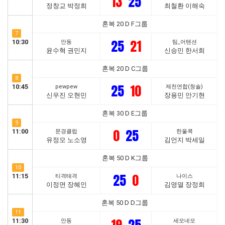
13
25
정창교 박정희
최철환 이해숙
혼복 20 D F그룹
7
25
21
10:30
안동
팀_어텐션
윤수혁 권민지
신승민 한서희
혼복 20 D C그룹
8
25
10
10:45
pewpew
제천연합(청솔)
신우진 오현민
장용민 안기현
혼복 30 D E그룹
9
0
25
11:00
문경클럽
한울콕
유정모 노소영
김언지 박세일
혼복 50 D K그룹
10
25
0
11:15
티격태격
나이스
이정면 장혜인
김영열 장정희
혼복 50 D D그룹
11
11:30
안동
세모네모