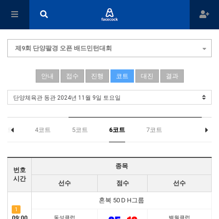
제9회 단양팔경 오픈 배드민턴대회
안내
접수
진행
코트
대진
결과
3코트
4코트
5코트
6코트
7코트
종목
번호
시간
선수
점수
선수
혼복 50 D H그룹
1
09:00
동성클럽
백월클럽