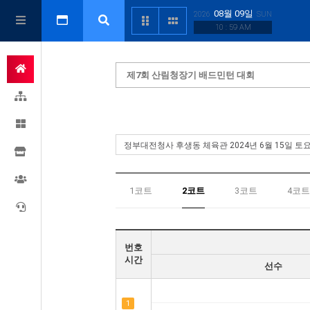
08월 09일
2026
SUN
10 : 59 AM
제7회 산림청장기 배드민턴 대회
1코트
2코트
3코트
4코트
번호
시간
선수
1