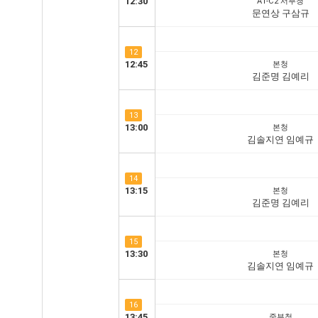
12:30
A1-C2 서부청
문연상 구삼규
12
12:45
본청
김준명 김예리
13
13:00
본청
김솔지연 임예규
14
13:15
본청
김준명 김예리
15
13:30
본청
김솔지연 임예규
16
13:45
중부청