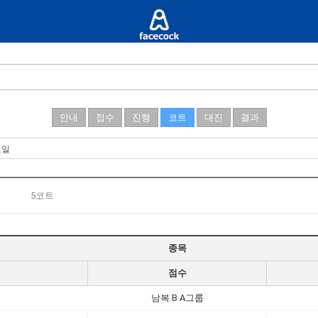
안내
접수
진행
코트
대진
결과
5코트
종목
점수
남복 B A그룹