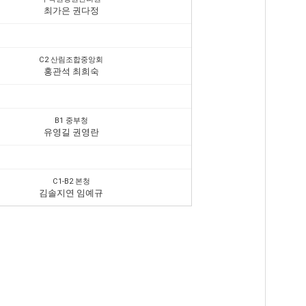
최가은 권다정
C2 산림조합중앙회
홍관석 최희숙
B1 중부청
유영길 권영란
C1-B2 본청
김솔지연 임예규