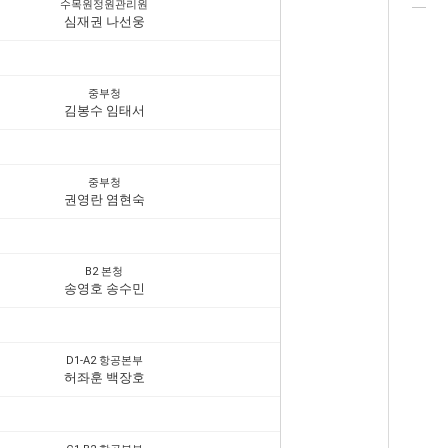
수목원정원관리원
심재권 나선웅
중부청
김봉수 임태서
중부청
권영란 염현숙
B2 본청
송영호 송수민
D1-A2 항공본부
허좌훈 백장호