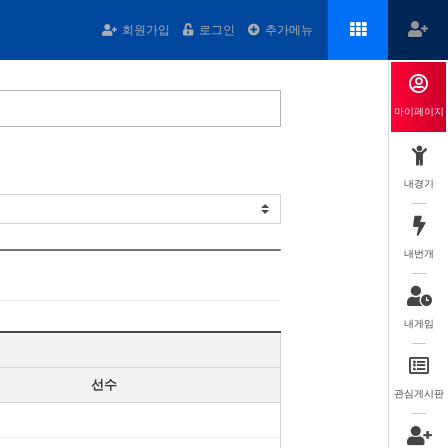
회원가입
로그인
추가메뉴
마이페이지
내경기
내번개
내게임
선수
관심게시판