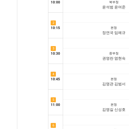
10:00
북부청
윤석범 윤여준
2
10:15
본청
정연국 임예규
3
10:30
중부청
권영란 염현숙
4
10:45
본청
김명관 김범서
5
11:00
본청
김명길 신성호
6