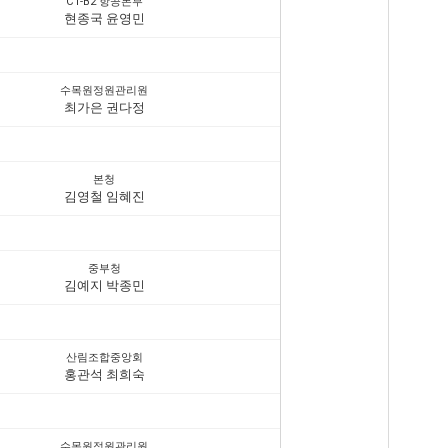
C1-B2 항공본부
현종국 윤영민
수목원정원관리원
최가은 권다정
본청
김영철 임혜진
중부청
김예지 박종민
산림조합중앙회
홍관석 최희숙
수목원정원관리원