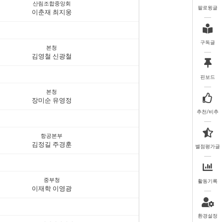
산림조합중앙회
팔로윙글
이춘재 최지웅
구독글
본청
김영철 신광철
핀보드
본청
장미순 유영정
추천/비추
항공본부
김정길 주경훈
별점평가글
중부청
활동기록
이재학 이영광
환경설정