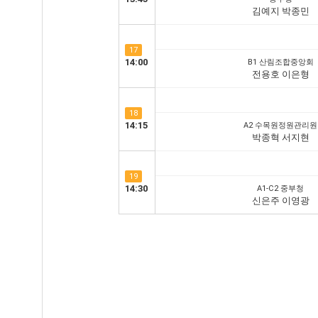
김예지 박종민
17
14:00
B1 산림조합중앙회
전용호 이은형
18
14:15
A2 수목원정원관리원
박종혁 서지현
19
14:30
A1-C2 중부청
신은주 이영광