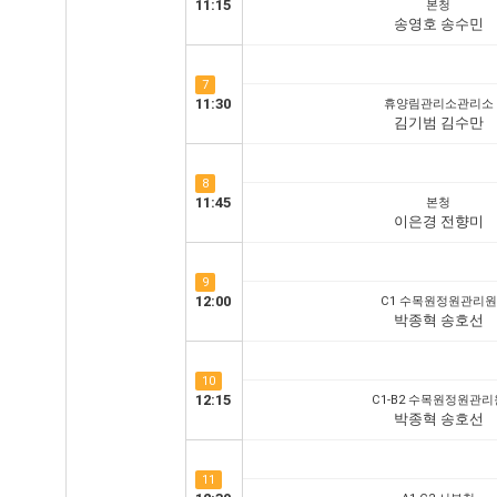
11:15
본청
송영호 송수민
7
11:30
휴양림관리소관리소
김기범 김수만
8
11:45
본청
이은경 전향미
9
12:00
C1 수목원정원관리원
박종혁 송호선
10
12:15
C1-B2 수목원정원관리
박종혁 송호선
11