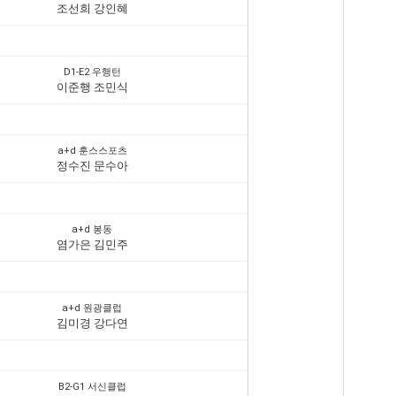
조선희 강인혜
D1-E2 우행턴
이준행 조민식
a+d 훈스스포츠
정수진 문수아
a+d 봉동
염가은 김민주
a+d 원광클럽
김미경 강다연
B2-G1 서신클럽