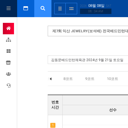
08월 08일
2026
SAT
08 : 34 AM
제7회 익산 JEWELRY(보석배) 전국배드민턴
5코트
6코트
7코트
8코트
9코트
10코트
번호
시간
선수
1