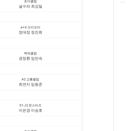
초아클럽
설수라 최강일
a+d 오리조리
정대장 정진희
백제클럽
권정환 임만숙
A2 교룡클럽
최연지 임동준
E1-J2 몬스터즈
이은경 이승호