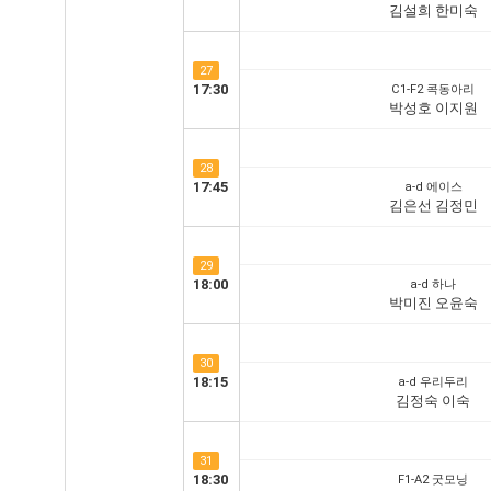
김설희 한미숙
27
17:30
C1-F2 콕동아리
박성호 이지원
28
17:45
a-d 에이스
김은선 김정민
29
18:00
a-d 하나
박미진 오윤숙
30
18:15
a-d 우리두리
김정숙 이숙
31
18:30
F1-A2 굿모닝