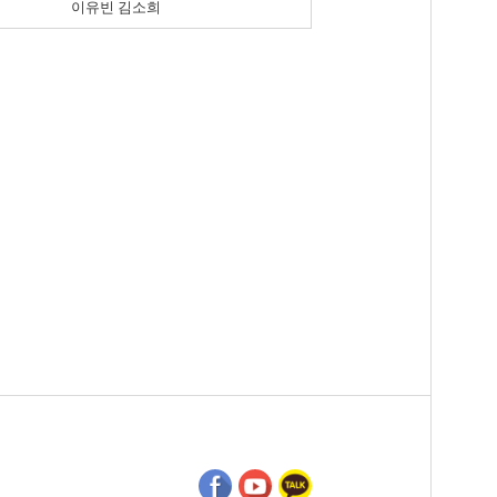
이유빈 김소희