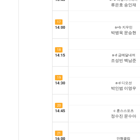
류은호 송인재
17
14:00
a+b 지우민
박병욱 문승현
18
14:15
a-d 금메달내꺼
조성빈 백남준
19
14:30
a-d 디오션
박인범 이영우
20
14:45
c 훈스스포츠
정수진 문수아
21
16:00
안행클럽