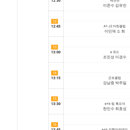
12:30
새천년
이준수 김유진
12
12:45
A1-J2 마한클럽
이민재 소 희
13
13:00
a 위드
조진성 이경수
14
13:15
군초클럽
강남중 박주일
15
13:30
a+b 팀 흑요석
한민수 최효성
16
13:45
a+b 의형아카데미