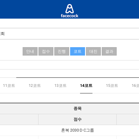
대회
안내
접수
진행
코트
대진
결과
11코트
12코트
13코트
14코트
15코트
16
종목
점수
혼복 2030 D C그룹