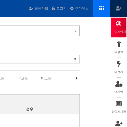
회원가입
로그인
추가메뉴
마이페이지
내경기
내번개
코트
17코트
18코트
내게임
선수
관심게시판