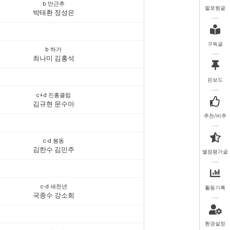
b 만근추
팔로윙글
박태환 정성은
구독글
b 하가
최나미 김홍석
핀보드
c+d 진흥클럽
김규현 문수아
추천/비추
c-d 봉동
김한수 김민주
별점평가글
c-d 새천년
활동기록
국종수 강소희
환경설정