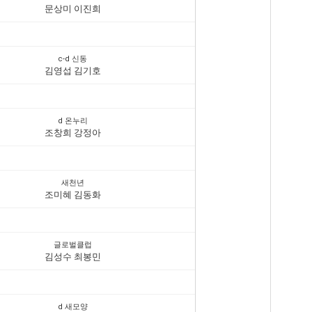
문상미 이진희
c-d 신동
김영섭 김기호
d 온누리
조창희 강정아
새천년
조미혜 김동화
글로벌클럽
김성수 최봉민
d 새모양