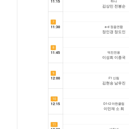
11:15
하나
김상민 전봉순
7
11:30
a-d 정읍연합
정인경 정도인
8
11:45
덕진전용
이성희 이종국
9
12:00
F1 신림
김현송 남유진
10
12:15
D1-I2 마한클럽
이민재 소 희
11