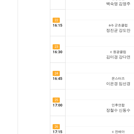
백숙영 김영주
22
16:15
a-b 군초클럽
정진균 강도안
23
16:30
c 원광클럽
김미경 강다연
24
16:45
몬스터즈
이은경 임선경
25
17:00
인후연합
장철수 신동수
26
17:15
c 전배아