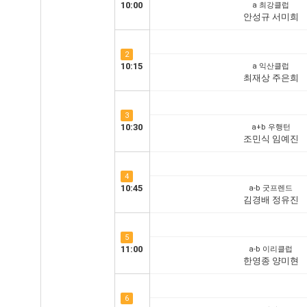
10:00
a 최강클럽
안성규 서미희
2
10:15
a 익산클럽
최재상 주은희
3
10:30
a+b 우행턴
조민식 임예진
4
10:45
a-b 굿프렌드
김경배 정유진
5
11:00
a-b 이리클럽
한영종 양미현
6