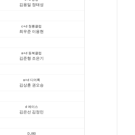
김용일 정태성
c+d 청룡클럽
최우준 이용현
a+d 동북클럽
김준형 조은기
a+d 디어록
김상훈 권오승
d 에이스
김은선 김정민
DJ80