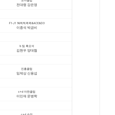
초아클럽
전대령 강은영
F1-J1 96찍찍콕콕&ACE&D3
이종석 박금비
b 팀 흑요석
김현우 양대협
진흥클럽
임제상 신용섭
c+d 마한클럽
이민재 문병학
c+d 송정