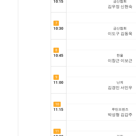
10:15
금산협회
김우정 신현숙
7
10:30
금산협회
이도구 김동욱
8
10:45
한울
이창근 이보근
9
11:00
난계
김경민 서민우
10
11:15
루틴프렌즈
박성형 김갑주
11