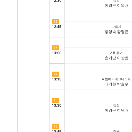
12:30
김천
이영구 여옥배
12
12:45
나르샤
황영숙 황영은
13
13:00
A-B 위너
손기남 이상범
14
13:15
A 팀에이테크니스트
배기현 박효수
15
13:30
김천
이영구 여옥배
16
13:45
한솔