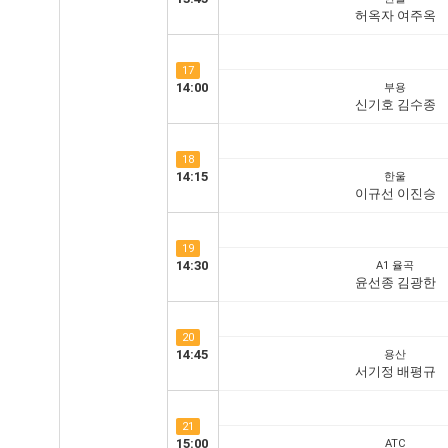
허옥자 여주옥
17
14:00
부용
신기호 김수종
18
14:15
한울
이규선 이진승
19
14:30
A1 율곡
윤선종 김광한
20
14:45
용산
서기정 배평규
21
15:00
ATC