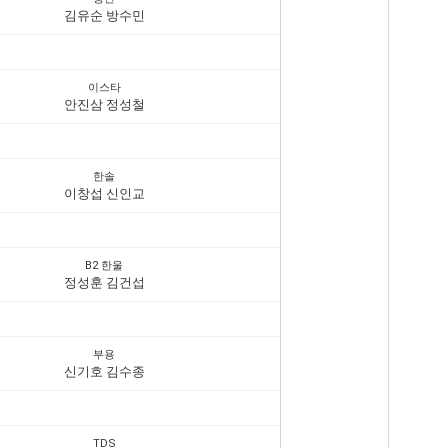
김유순 방수민
이스타
안진삼 정성철
한솔
이창섭 신인교
B2 한울
정성훈 김건섭
부용
신기호 김수종
TDS