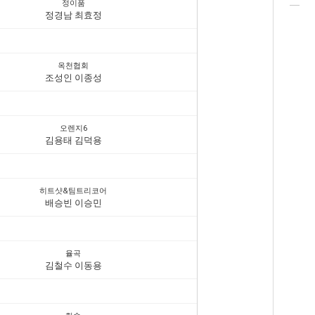
정이품
정경남 최효정
옥천협회
조성인 이종성
오렌지6
김용태 김덕용
히트샷&팀트리코어
배승빈 이승민
율곡
김철수 이동용