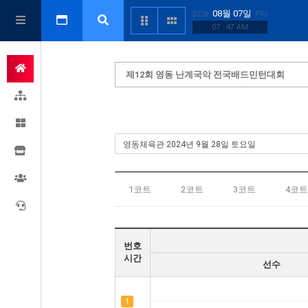
08월 07일
2026
FRI
07 : 47 AM
제12회 영동 난계국악 전국배드민턴대회
1코트
2코트
3코트
4코트
번호
시간
선수
1