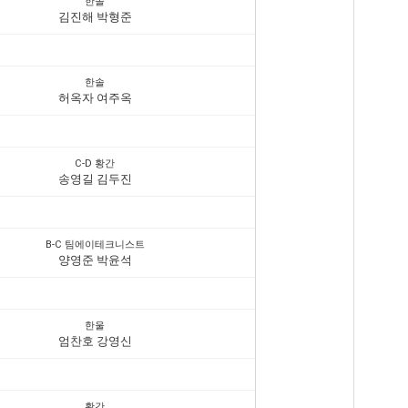
한솔
김진해 박형준
한솔
허옥자 여주옥
C-D 황간
송영길 김두진
B-C 팀에이테크니스트
양영준 박윤석
한울
엄찬호 강영신
황간