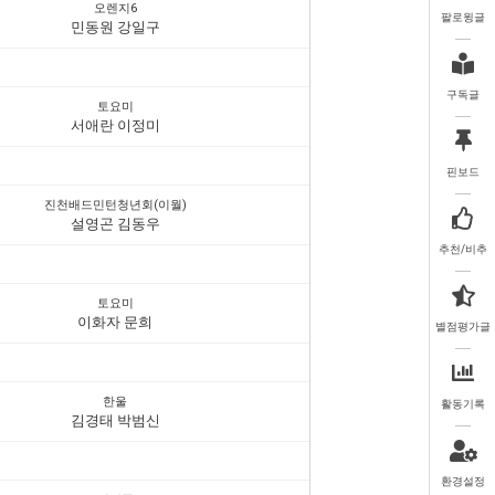
오렌지6
팔로윙글
민동원 강일구
구독글
토요미
서애란 이정미
핀보드
진천배드민턴청년회(이월)
설영곤 김동우
추천/비추
토요미
이화자 문희
별점평가글
한울
활동기록
김경태 박범신
환경설정