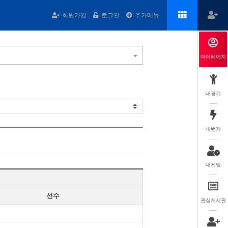
회원가입
로그인
추가메뉴
마이페이지
내경기
내번개
내게임
선수
관심게시판