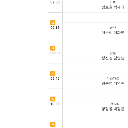
09:00
TDS
정호철 박재규
2
09:15
난다
이은정 이화영
3
09:30
한울
정진성 김영남
4
09:45
리스타트
원순영 기영숙
5
10:00
오렌지6
황정웅 박정훈
6