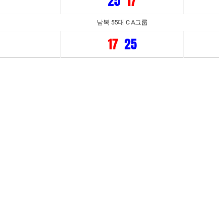
25
17
남복 55대 C A그룹
17
25