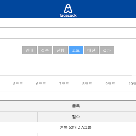
안내
접수
진행
코트
대진
결과
5코트
6코트
7코트
8코트
9코트
10
종목
점수
혼복 50대 D A그룹