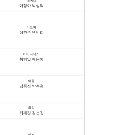
에이스
이정아 박성덕
E 모아
정찬수 연민희
B 아디닥스
황병일 배은혜
여울
김종신 박주현
화성
최재경 김선경
신남