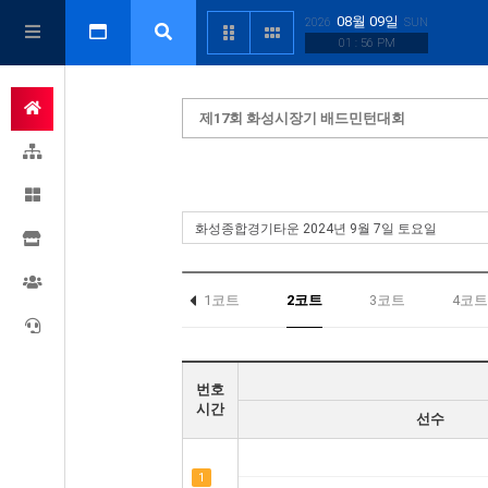
08월 09일
2026
SUN
01 : 56 PM
제17회 화성시장기 배드민턴대회
1코트
2코트
3코트
4코트
번호
시간
선수
1