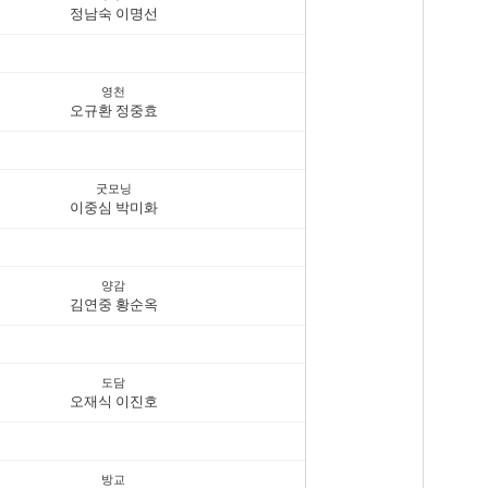
정남숙 이명선
영천
오규환 정중효
굿모닝
이중심 박미화
양감
김연중 황순옥
도담
오재식 이진호
방교