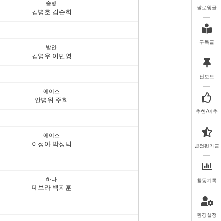
솔빛
팔로윙글
김병호 김순희
구독글
발안
김영우 이민영
핀보드
에이스
안병위 주희
추천/비추
에이스
이정아 박성덕
별점평가글
하나
활동기록
데보라 백지훈
환경설정