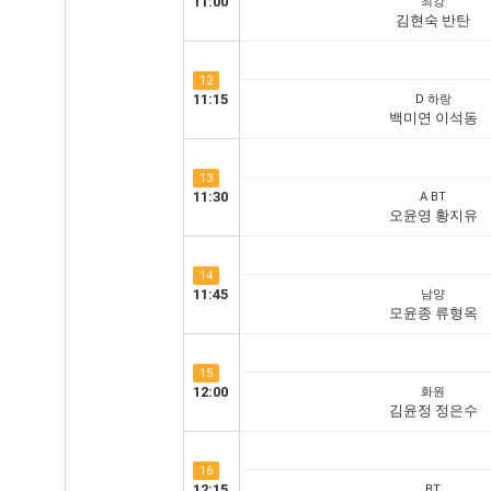
11:00
최강
김현숙 반탄
12
11:15
D 하랑
백미연 이석동
13
11:30
A BT
오윤영 황지유
14
11:45
남양
모윤종 류형옥
15
12:00
화원
김윤정 정은수
16
12:15
BT