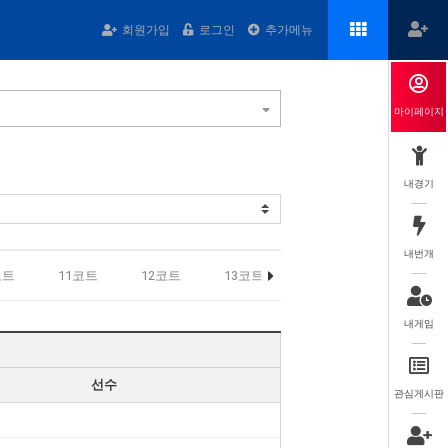
회원가입
로그인
추가메뉴
마이페이지
내경기
내번개
코트
11코트
12코트
13코트
14코트
15코트
내게임
선수
관심게시판