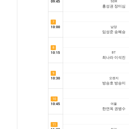
09:45
SDR
홍성권 장미심
7
10:00
남양
임성준 송혜승
8
10:15
BT
최나라 이석진
9
10:30
오렌지
방승호 방승미
10
10:45
여울
한연옥 권병수
11