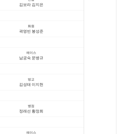
김보라 김지은
화원
곽영빈 봉성준
에이스
남궁숙 문병규
방교
김성태 이지헌
병점
정래선 황정희
에이스