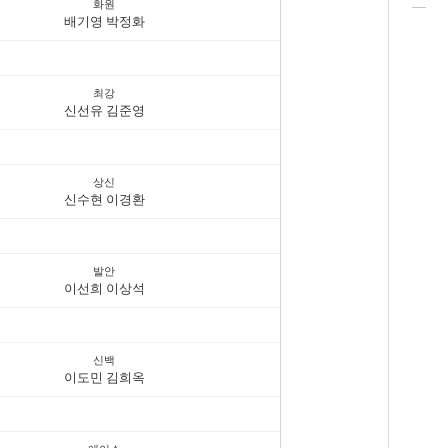
화원
배기영 박정화
최강
신선유 김준영
상신
신수현 이경환
발안
이선희 이상석
신백
이도민 김희옥