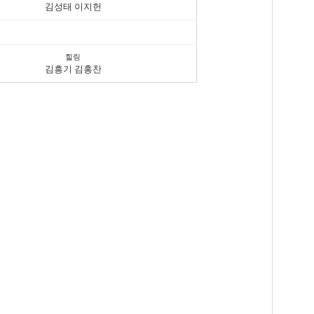
김성태 이지헌
힐링
김흥기 김홍찬