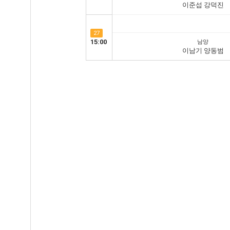
이준섭 강덕진
27
15:00
남양
이남기 양동범