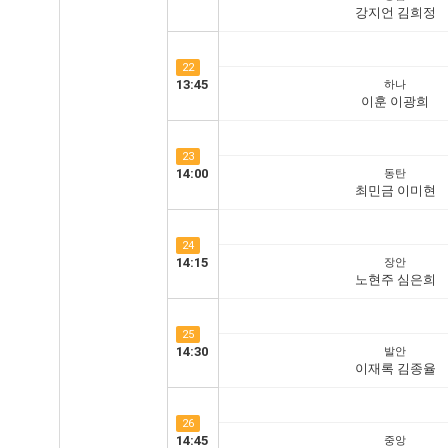
강지언 김희정
22
13:45
하나
이훈 이광희
23
14:00
동탄
최민금 이미현
24
14:15
장안
노현주 심은희
25
14:30
발안
이재록 김종율
26
14:45
중앙