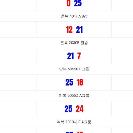
0
25
혼복 40대 A 8강
12
21
혼복 2030B 결승
21
7
남복 5055B E그룹
25
18
여복 5055D A그룹
25
24
여복 2030대 E A그룹