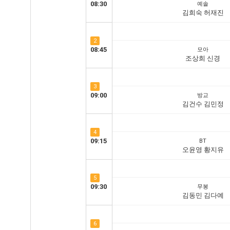
08:30
예솔
김희숙 허재진
2
08:45
모아
조상희 신경
3
09:00
방교
김건수 김민정
4
09:15
BT
오윤영 황지유
5
09:30
무봉
김동민 김다예
6