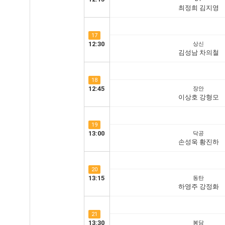
최정희 김지영
17
12:30
상신
김성남 차의철
18
12:45
장안
이상호 강형모
19
13:00
닥공
손성욱 황진하
20
13:15
동탄
하영주 강정화
21
13:30
봉담