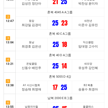
21
25
김성진 정단아
박찬성 윤미자
혼복 4045 A A그룹
2
25
23
12:47
동암
새천년
최강일 김경미
이준수 김유진
혼복 40 C A그룹
3
25
18
13:04
동남
익산클럽
최경호 김은선
임대영 고수미
혼복 40 D A그룹
4
25
14
13:21
온빛클럽
새모양
신동수 배민주
유성주 강인혜
혼복 5055 D 4강
5
17
25
13:38
A1 서산시협회
B2 복흥
정승채 최영애
송용수 최경아
남복 2030 E B그룹
6
13:55
남원의아들
올클래스