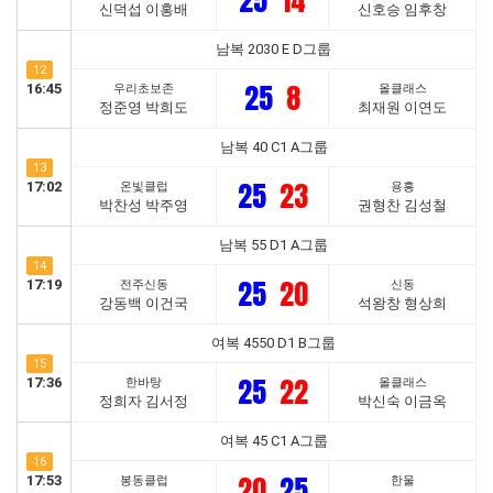
25
14
신덕섭 이홍배
신호승 임후창
남복 2030 E D그룹
12
25
8
16:45
우리초보존
올클래스
정준영 박희도
최재원 이연도
남복 40 C1 A그룹
13
25
23
17:02
온빛클럽
용흥
박찬성 박주영
권형찬 김성철
남복 55 D1 A그룹
14
25
20
17:19
전주신동
신동
강동백 이건국
석왕창 형상희
여복 4550 D1 B그룹
15
25
22
17:36
한바탕
올클래스
정희자 김서정
박신숙 이금옥
여복 45 C1 A그룹
16
20
25
17:53
봉동클럽
한울