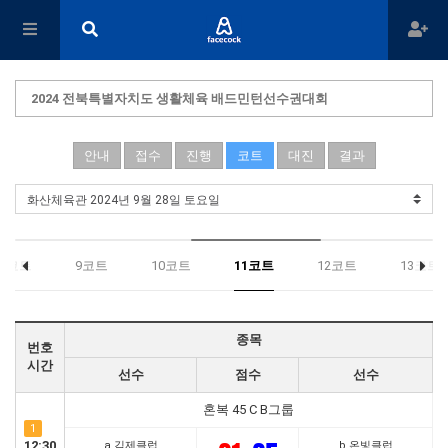
2024 전북특별자치도 생활체육 배드민턴선수권대회
안내
접수
진행
코트
대진
결과
8코트
9코트
10코트
11코트
12코트
13코트
종목
번호
시간
선수
점수
선수
혼복 45 C B그룹
1
12:30
a 김제클럽
b 온빛클럽