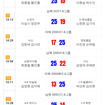
25
15
최종철 황인홍
이현섭 박수인
남복 20 D1 A그룹
7
25
19
14:12
a 양지
b 해성클럽
이승기 정찬우
노한준 김기석
여복 2030 D1 A그룹
8
17
25
14:29
서신
영등클럽
강한세 김나연
이진경 순하림
남복 2030 E B그룹
9
25
22
15:54
남원의아들
서신
최종철 황인홍
김영재 유예본
여복 203040 E A그룹
10
13
25
16:11
a-b 하늘빛
c-d 올클래스
김정현 김미례
박선희 김보현
남복 5055 C1 A그룹
11
16:28
a-b 에이스
c-d 회현