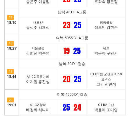
송은주 이봉임
조화숙 정은정
남복 45 D1 A그룹
17
23
25
18:10
새모양
정동클럽
유성주 김재성
정도인 김현준
여복 5055 C1 A그룹
18
19
25
18:27
서문클럽
위드
김회선 박수영
박은하 구민서
남복 20 D1 결승
19
C1-B2 팀 군산요넥스&
20
25
18:44
A1-C2 콕동아리
요넥스
이지원 홍진성
고건 전민석
여복 4550 D1 결승
20
25
24
19:01
A1-C2 황학
C1-B2 고산
배경화 최나미
백윤례 조미영