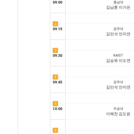
09:00
충남대
김남훈 이가은
2
09:15
공주대
김민석 안지연
3
09:30
KAIST
김승욱 이도연
4
09:45
공주대
김민석 안지연
5
10:00
우송대
이해찬 김도윤
6