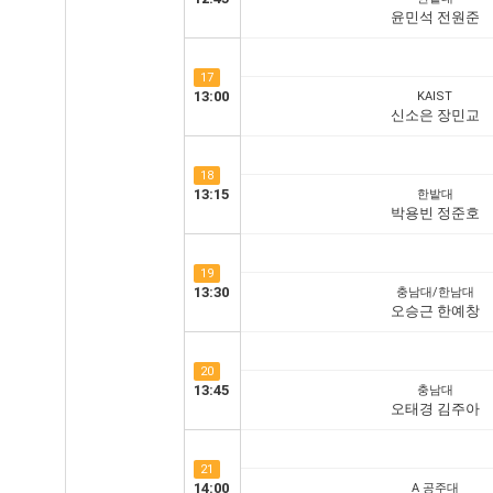
윤민석 전원준
17
13:00
KAIST
신소은 장민교
18
13:15
한밭대
박용빈 정준호
19
13:30
충남대/한남대
오승근 한예창
20
13:45
충남대
오태경 김주아
21
14:00
A 공주대