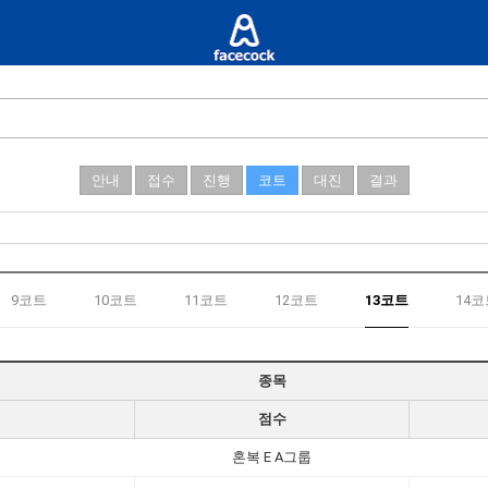
안내
접수
진행
코트
대진
결과
9코트
10코트
11코트
12코트
13코트
14코
종목
점수
혼복 E A그룹