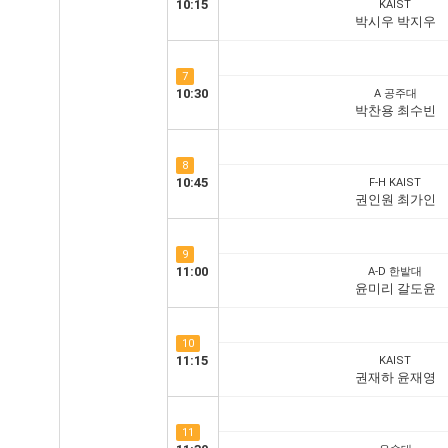
10:15
KAIST
박시우 박지우
7
10:30
A 공주대
박찬용 최수빈
8
10:45
F-H KAIST
권인원 최가인
9
11:00
A-D 한밭대
윤미리 갈도윤
10
11:15
KAIST
권재하 윤재영
11