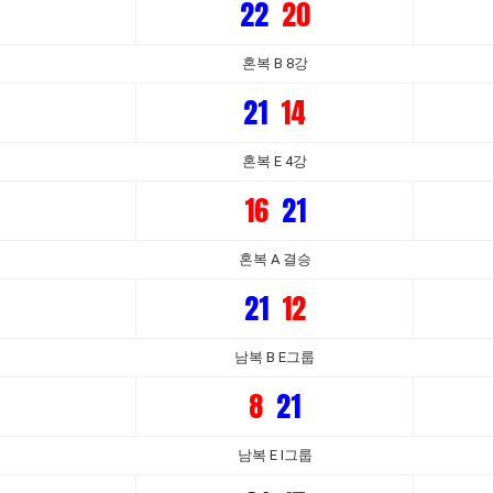
22
20
혼복 B 8강
21
14
혼복 E 4강
16
21
혼복 A 결승
21
12
남복 B E그룹
8
21
남복 E I그룹