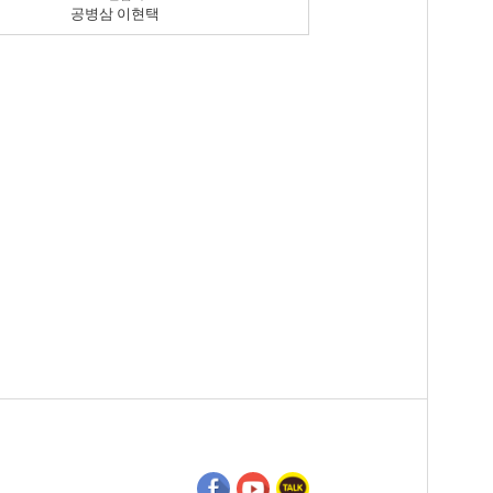
공병삼 이현택