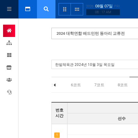
08월 07일
2026
FRI
08 : 17 AM
2024 대학연합 배드민턴 동아리 교류전
3코트
4코트
5코트
6코트
7코트
8코트
번호
시간
선수
1