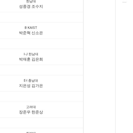
한남대
성중경 조수지
B KAIST
박준혁 신소은
I-J 한남대
박재훈 김은희
E-I 충남대
지은성 김가은
고려대
장준우 한준상