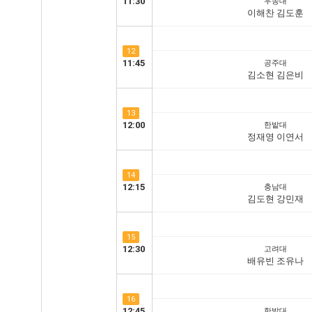
11:30
우송대
이해찬 김도훈
12
11:45
공주대
김소현 김은비
13
12:00
한밭대
정재영 이연서
14
12:15
충남대
김도현 강민재
15
12:30
고려대
배유빈 조유나
16
12:45
한밭대