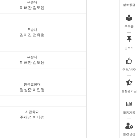
우송대
팔로윙글
이해찬 김도윤
구독글
우송대
김미진 전유현
핀보드
우송대
이해찬 김도윤
추천/비추
한국교원대
엄성준 이인영
별점평가글
사관학교
활동기록
주재성 이나영
환경설정