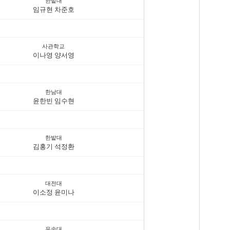
한밭대
임규현 차준호
사관학교
이나영 양서영
한남대
윤한빈 임수현
한밭대
김홍기 석정환
대전대
이소정 윤미나
우송대