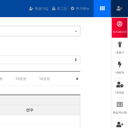
회원가입
로그인
추가메뉴
마이페이지
내경기
내번개
트
15코트
16코트
내게임
선수
관심게시판