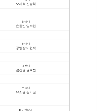
오지석 신승혁
한남대
윤한빈 임수현
한남대
공병삼 이현택
대전대
김진원 권호빈
우송대
유소원 김미진
B-C 한남대