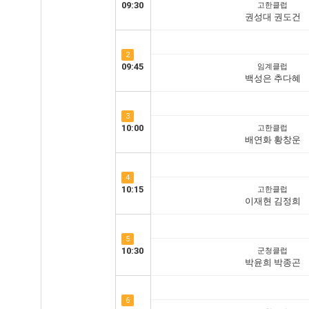
09:30
고한클럽
권성대 권도건
2
09:45
임계클럽
백성은 추다혜
3
10:00
고한클럽
배연화 황창운
4
10:15
고한클럽
이재현 김정희
5
10:30
군청클럽
박윤희 박종곤
6