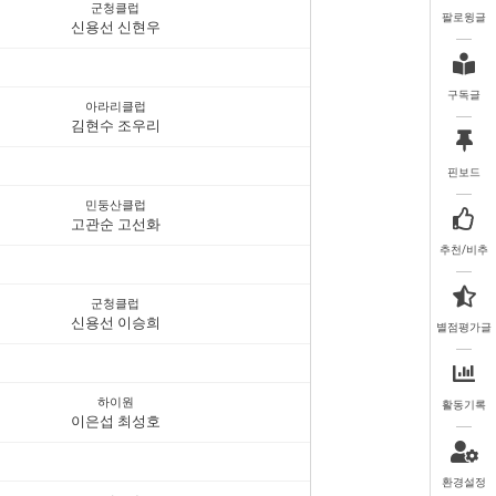
군청클럽
팔로윙글
신용선 신현우
구독글
아라리클럽
김현수 조우리
핀보드
민둥산클럽
고관순 고선화
추천/비추
군청클럽
신용선 이승희
별점평가글
하이원
활동기록
이은섭 최성호
환경설정