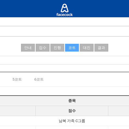
안내
접수
진행
코트
대진
결과
5코트
6코트
종목
점수
남복 가족 C그룹