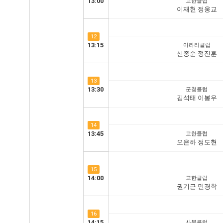
13:00
고한클럽
이재현 정웅교
12
13:15
아라리클럽
신종순 정진훈
13
13:30
군청클럽
김석태 이봉우
14
13:45
고한클럽
오은하 정도현
15
14:00
고한클럽
권기근 민경학
16
14:15
사북클럽