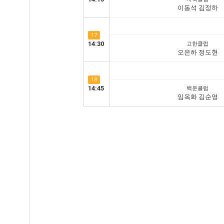
이동석 김정하
17
14:30
고한클럽
오은하 정도현
18
14:45
백운클럽
임옥화 김순영