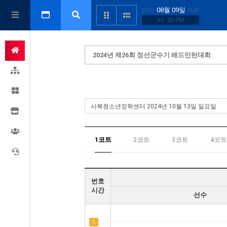
08월 09일
2026
SUN
01 : 33 PM
2024년 제26회 정선군수기 배드민턴대회
1코트
2코트
3코트
4코트
번호
시간
선수
1