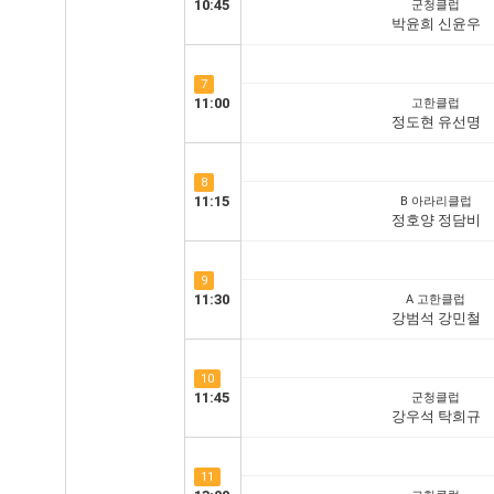
10:45
군청클럽
박윤희 신윤우
7
11:00
고한클럽
정도현 유선명
8
11:15
B 아라리클럽
정호양 정담비
9
11:30
A 고한클럽
강범석 강민철
10
11:45
군청클럽
강우석 탁희규
11