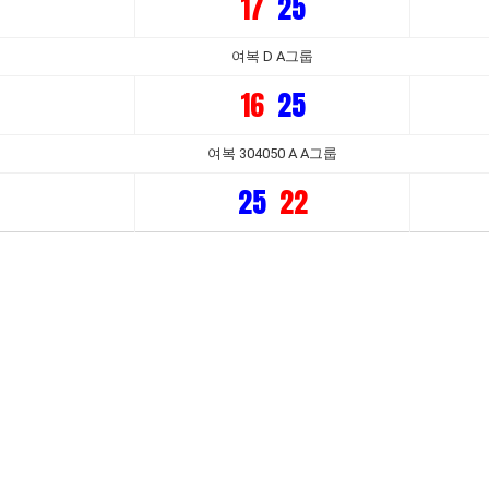
17
25
여복 D A그룹
16
25
여복 304050 A A그룹
25
22