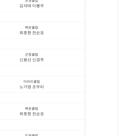
군청클럽
김석태 이봉우
백운클럽
최호현 전순표
군청클럽
신용선 신경주
아라리클럽
노가영 조우리
백운클럽
최호현 전순표
임계클럽