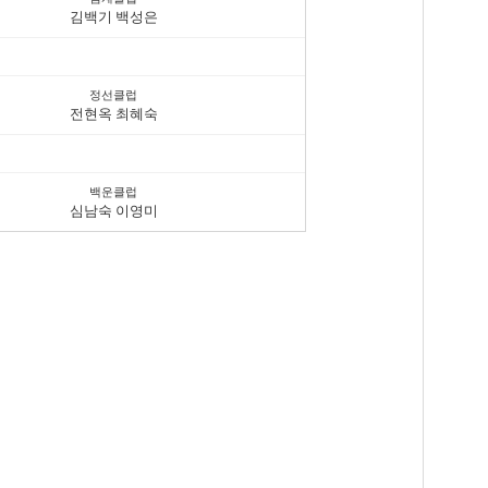
김백기 백성은
정선클럽
전현옥 최혜숙
백운클럽
심남숙 이영미