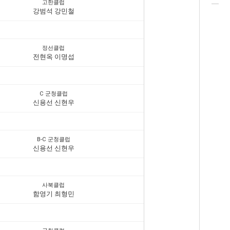
고한클럽
강범석 강민철
정선클럽
전현옥 이명섭
C 군청클럽
신용선 신현우
B-C 군청클럽
신용선 신현우
사북클럽
함영기 최형민