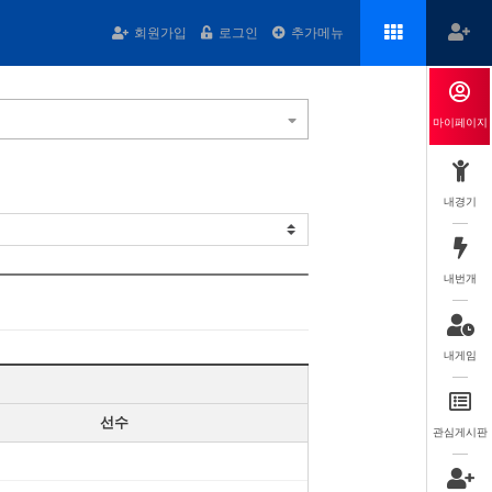
회원가입
로그인
추가메뉴
마이페이지
내경기
내번개
내게임
선수
관심게시판