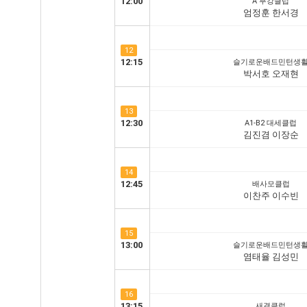
12:00
A 부강클럽
엄정훈 한서경
12
12:15
슬기로운배드민턴생
박서호 오재현
13
12:30
A1-B2 대세클럽
김진겸 이장순
14
12:45
배사모클럽
이찬주 이수빈
15
13:00
슬기로운배드민턴생
염태율 김성민
16
13:15
새결클럽