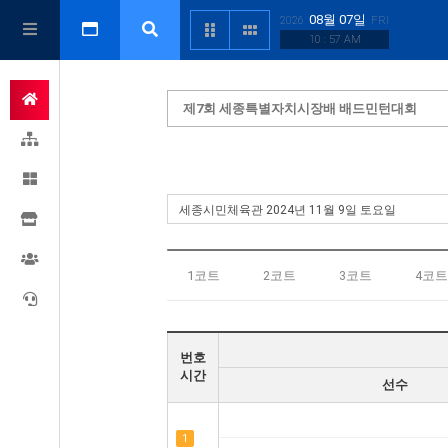
08월 07일
2026
FRI
10 : 58 AM
제7회 세종특별자치시장배 배드민턴대회
1코트
2코트
3코트
4코트
번호
시간
선수
1