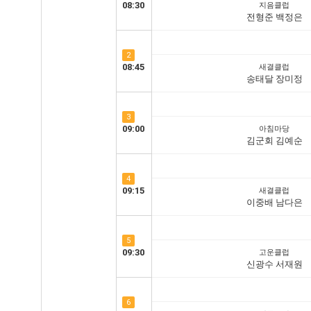
08:30
지음클럽
전형준 백정은
2
08:45
새결클럽
송태달 장미정
3
09:00
아침마당
김군회 김예순
4
09:15
새결클럽
이중배 남다은
5
09:30
고운클럽
신광수 서재원
6