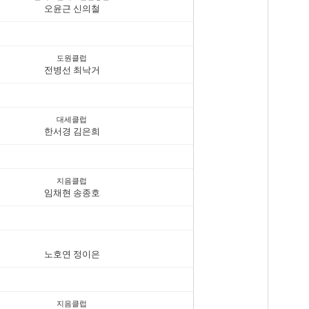
오윤근 신의철
도원클럽
전병선 최낙거
대세클럽
한서경 김은희
지음클럽
임채현 송종호
노호연 정이은
지음클럽