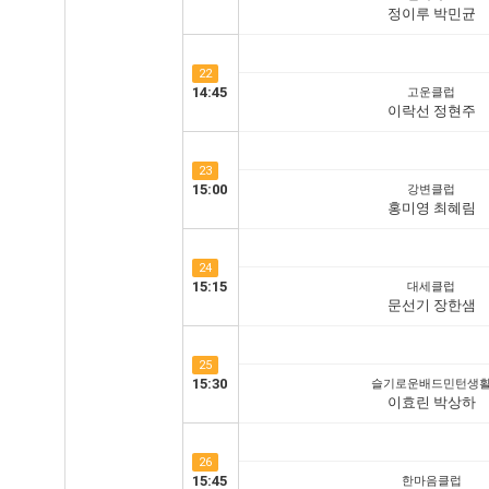
정이루 박민균
22
14:45
고운클럽
이락선 정현주
23
15:00
강변클럽
홍미영 최혜림
24
15:15
대세클럽
문선기 장한샘
25
15:30
슬기로운배드민턴생
이효린 박상하
26
15:45
한마음클럽