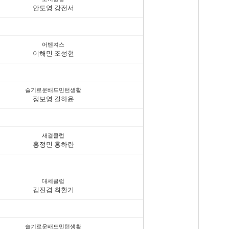
안도영 강전서
어벤져스
이해민 조성현
슬기로운배드민턴생활
정보영 길하윤
새결클럽
홍정민 홍하란
대세클럽
김진겸 최환기
슬기로운배드민턴생활