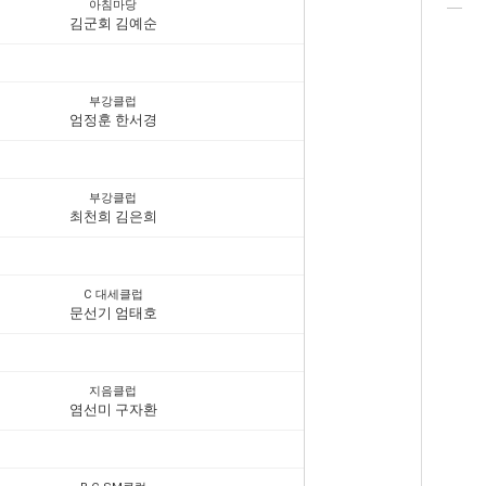
아침마당
김군회 김예순
부강클럽
엄정훈 한서경
부강클럽
최천희 김은희
C 대세클럽
문선기 엄태호
지음클럽
염선미 구자환