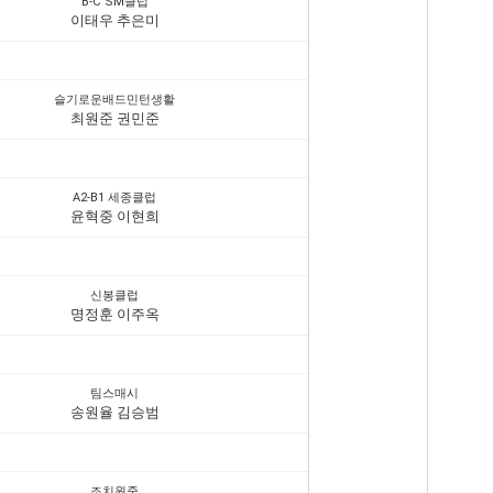
B-C SM클럽
이태우 추은미
슬기로운배드민턴생활
최원준 권민준
A2-B1 세종클럽
윤혁중 이현희
신봉클럽
명정훈 이주옥
팀스매시
송원율 김승범
조치원중