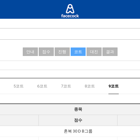
안내
접수
진행
코트
대진
결과
5코트
6코트
7코트
8코트
9코트
종목
점수
혼복 30 D B그룹