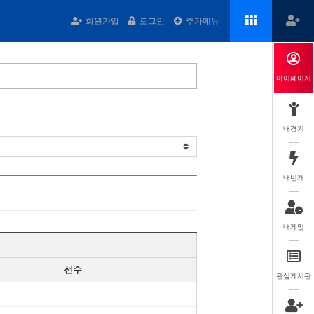
회원가입
로그인
추가메뉴
마이페이지
내경기
내번개
내게임
선수
관심게시판