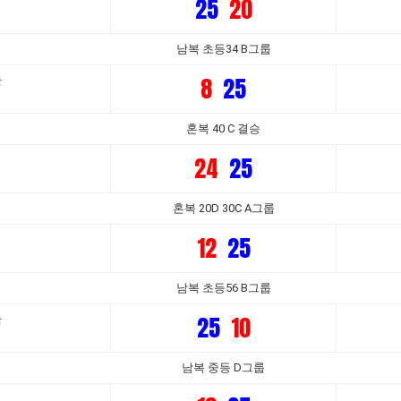
25
20
남복 초등34 B그룹
8
25
활
혼복 40 C 결승
24
25
혼복 20D 30C A그룹
12
25
남복 초등56 B그룹
25
10
활
남복 중등 D그룹