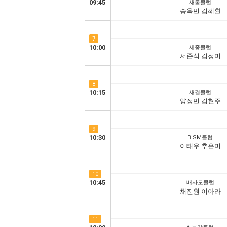
09:45
새롬클럽
송욱빈 김혜환
7
10:00
세종클럽
서준석 김정미
8
10:15
새결클럽
양정민 김현주
9
10:30
B SM클럽
이태우 추은미
10
10:45
배사모클럽
채진원 이아라
11