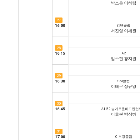
박소은 이하림
27
16:00
강변클럽
서진영 이세원
28
16:15
A2
임소현 황지원
29
16:30
SM클럽
이태우 정규영
30
16:45
A1-B2 슬기로운배드민
이효린 박상하
31
17:00
C 부강클럽