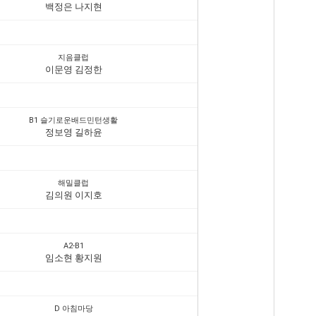
백정은 나지현
지음클럽
이문영 김정한
B1 슬기로운배드민턴생활
정보영 길하윤
해밀클럽
김의원 이지호
A2-B1
임소현 황지원
D 아침마당