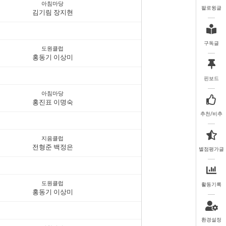
아침마당
팔로윙글
김기림 장지현
구독글
도원클럽
홍동기 이상미
핀보드
아침마당
홍진표 이명숙
추천/비추
지음클럽
전형준 백정은
별점평가글
도원클럽
활동기록
홍동기 이상미
환경설정