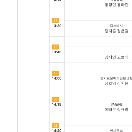
홍정민 홍하란
17
13:30
팀스매시
정지훈 정은결
18
13:45
강서연 고보배
19
14:00
슬기로운배드민턴생
정호영 김지윤
20
14:15
SM클럽
이태우 정규영
21
14:30
연세맥스