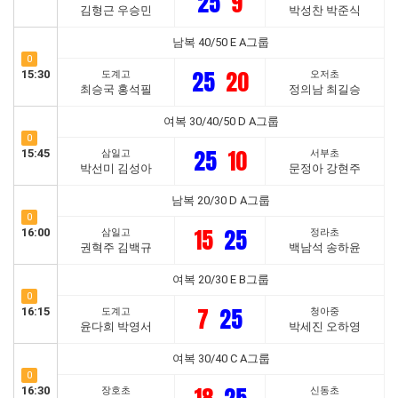
25
9
김형근 우승민
박성찬 박준식
남복 40/50 E A그룹
0
25
20
15:30
도계고
오저초
최승국 홍석필
정의남 최길승
여복 30/40/50 D A그룹
0
25
10
15:45
삼일고
서부초
박선미 김성아
문정아 강현주
남복 20/30 D A그룹
0
15
25
16:00
삼일고
정라초
권혁주 김백규
백남석 송하윤
여복 20/30 E B그룹
0
7
25
16:15
도계고
청아중
윤다희 박영서
박세진 오하영
여복 30/40 C A그룹
0
16:30
장호초
신동초