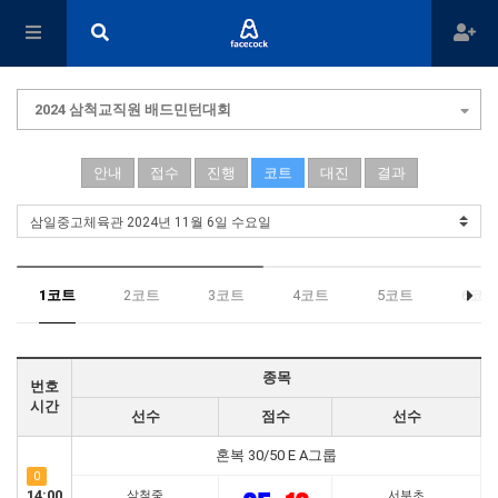
2024 삼척교직원 배드민턴대회
안내
접수
진행
코트
대진
결과
1코트
2코트
3코트
4코트
5코트
6코트
종목
번호
시간
선수
점수
선수
혼복 30/50 E A그룹
0
14:00
삼척중
서부초