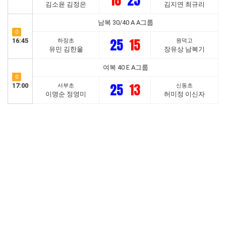
18
25
김소윤 김정은
김지연 최규리
남복 30/40 A A그룹
0
25
15
16:45
하장초
원덕고
유민 김한울
장유상 남복기
여복 40 E A그룹
0
25
13
17:00
서부초
신동초
이명순 정영미
허미정 이신자