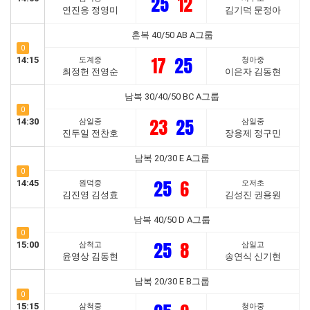
25
12
연진응 정영미
김기덕 문정아
혼복 40/50 AB A그룹
0
17
25
14:15
도계중
청아중
최정헌 전영순
이은자 김동현
남복 30/40/50 BC A그룹
0
23
25
14:30
삼일중
삼일중
진두일 전찬호
장용제 정구민
남복 20/30 E A그룹
0
25
6
14:45
원덕중
오저초
김진영 김성효
김성진 권용원
남복 40/50 D A그룹
0
25
8
15:00
삼척고
삼일고
윤영상 김동현
송연식 신기현
남복 20/30 E B그룹
0
15:15
삼척중
청아중