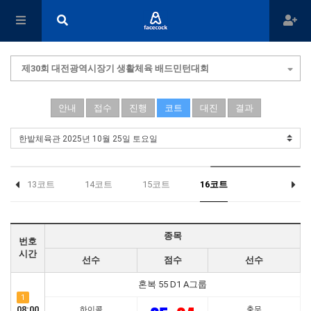
제30회 대전광역시장기 생활체육 배드민턴대회
안내
접수
진행
코트
대진
결과
13코트
14코트
15코트
16코트
종목
번호
시간
선수
점수
선수
혼복 55 D1 A그룹
1
08:00
하이콕
충무