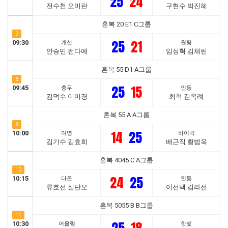
25
24
전수천 오미란
구현수 박진혜
혼복 20 E1 C그룹
7
25
21
09:30
계산
원평
안승민 전다예
임성혁 김채린
혼복 55 D1 A그룹
8
25
15
09:45
충무
인동
김덕수 이미경
최혁 김옥례
혼복 55 A A그룹
9
14
25
10:00
여명
하이콕
김기수 김효희
배근직 황범옥
혼복 4045 C A그룹
10
24
25
10:15
다온
인동
류호선 설단오
이선택 김라선
혼복 5055 B B그룹
11
10:30
어울림
한빛