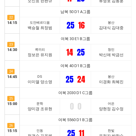
오신효 한완규
류영호 김동훈
남복 50 D1 A그룹
22
25
16
14:15
도안베르디움
봉산
백승철 최정범
김대식 김대중
여복 30 E1 B그룹
23
14
25
14:30
콕끼리
청민
정보은 유지원
박신애 박금선
여복 40 D1 B그룹
24
25
24
14:45
DS
봉산
이미열 양소영
이경화 최혜진
여복 2030 D1 C그룹
25
0
0
15:00
문학
어은
양미경 조유현
양현정 김수정
여복 5560 D1 B그룹
26
25
11
15:15
인동
한빛
정경순 김옥례
유정자 박창순