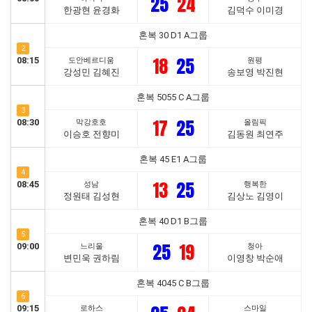
25
24
한광현 윤경화
김덕수 이미경
혼복 30 D1 A그룹
2
18
25
08:15
도안베르디움
원평
강성민 김혜진
송보영 박진현
혼복 5055 C A그룹
3
17
25
08:30
막강호호
올림픽
이승호 전향미
김동원 최연주
혼복 45 E1 A그룹
4
13
25
08:45
성남
행복한
정원태 김성현
김상노 김영이
혼복 40 D1 B그룹
5
25
19
09:00
느리울
청아
변민욱 권하림
이영창 박순애
혼복 4045 C B그룹
6
09:15
로하스
스마일