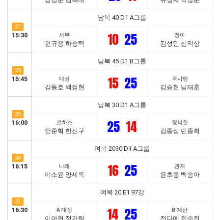
남복 40 D1 A그룹
27
10
25
15:30
서부
청아
현규용 하승택
김성민 신익상
남복 45 D1 B그룹
28
15
25
15:45
대성
콕사랑
강동호 백정현
김승현 남재훈
남복 30 D1 A그룹
29
25
14
16:00
로하스
행복한
안준혁 한신구
김종성 민종희
여복 2030 D1 A그룹
30
16
25
16:15
나래
관저
이소윤 양세록
윤초롱 백송아
여복 20 E1 97강
31
14
25
16:30
A 대성
B 계산
이아현 정가람
전다예 한수진