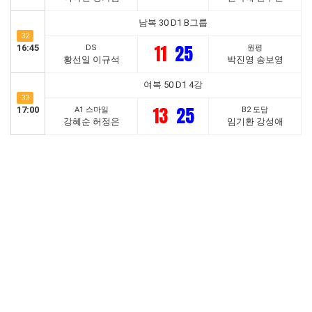
남복 30 D1 B그룹
32
11
25
16:45
DS
원평
황선일 이규석
박진영 송보영
여복 50 D1 4강
33
13
25
17:00
A1 스마일
B2 도담
강혜순 허정은
임기환 강성애