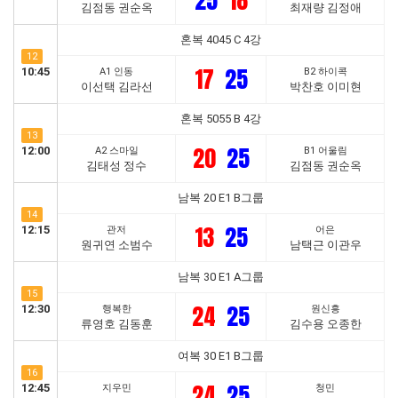
25
18
김점동 권순옥
최재량 김정애
혼복 4045 C 4강
12
17
25
10:45
A1 인동
B2 하이콕
이선택 김라선
박찬호 이미현
혼복 5055 B 4강
13
20
25
12:00
A2 스마일
B1 어울림
김태성 정수
김점동 권순옥
남복 20 E1 B그룹
14
13
25
12:15
관저
어은
원귀연 소범수
남택근 이관우
남복 30 E1 A그룹
15
24
25
12:30
행복한
원신흥
류영호 김동훈
김수용 오종한
여복 30 E1 B그룹
16
24
25
12:45
지우민
청민