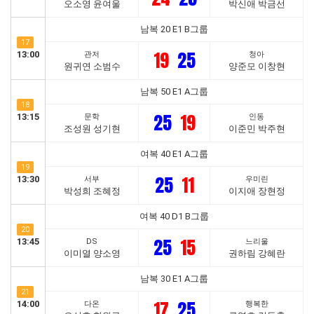
오소영 윤여울
박신애 박금선
남복 20 E1 B그룹
17
19
25
13:00
관저
청아
원귀연 소범수
양준모 이창현
남복 50 E1 A그룹
18
25
19
13:15
문학
인동
조성원 성기현
이준민 박주현
여복 40 E1 A그룹
19
25
11
13:30
서부
우미린
박성희 조혜정
이지애 장현정
여복 40 D1 B그룹
20
25
15
13:45
DS
느리울
이미열 양소영
권하림 강혜란
남복 30 E1 A그룹
21
17
25
14:00
다온
행복한