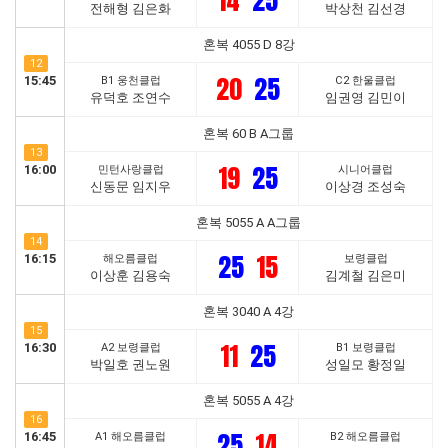
14
25
전해형 김은화
박상천 김선경
혼복 4055 D 8강
12
20
25
15:45
B1 웅천클럽
C2 한울클럽
유덕호 조연수
임권영 김민이
혼복 60 B A그룹
13
19
25
16:00
민턴사랑클럽
시니어클럽
신동문 임지우
이상경 조성숙
혼복 5055 A A그룹
14
25
15
16:15
해오름클럽
보령클럽
이상훈 김용숙
김계철 김은미
혼복 3040 A 4강
15
11
25
16:30
A2 보령클럽
B1 보령클럽
박일호 권노원
성일모 황정일
혼복 5055 A 4강
16
25
14
16:45
A1 해오름클럽
B2 해오름클럽