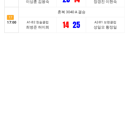
이상훈 김용숙
장경진 이현숙
혼복 3040 A 결승
17
14
25
17:00
A1-B2 청솔클럽
A2-B1 보령클럽
최병준 허미희
성일모 황정일