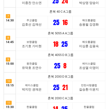
25
24
이종찬 안소연
박상영 양송이
혼복 40 C A그룹
7
25
16
14:30
주교클럽
해오름클럽
김호선 김재선
송용필 강경화
혼복 5055 A A그룹
8
18
25
14:45
보령클럽
해오름클럽
조기호 가미현
이상훈 김용숙
혼복 4055 D B그룹
9
25
8
15:00
웅천클럽
에이스클럽
유덕호 조연수
조성열 이영미
혼복 2030 D B그룹
10
25
21
15:15
에이스클럽
민턴사랑클럽
박지민 권재은
길승환 이윤지
혼복 2030 C A그룹
11
15:30
한울클럽
한울클럽