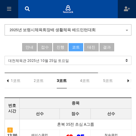
2025년 보령시체육회장배 생활체육 배드민턴대회
안내
접수
진행
코트
대진
결과
1코트
2코트
3코트
4코트
5코트
6코트
종목
번호
시간
선수
점수
선수
혼복 35전 초심 A그룹
1
13:00
에이스클럽
청솔클럽