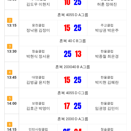
10
25
김도우 이현지
허훈 정애진
혼복 4055 D A그룹
2
15
25
13:15
웅천클럽
주교클럽
정낙원 김정미
박상권 박은주
혼복 40 C B그룹
3
25
13
13:30
청솔클럽
한울클럽
박현식 정서윤
박종철 최은경
혼복 203040 B A그룹
4
15
25
13:45
대명클럽
한울클럽
김벙글 윤지현
박지현 김혜란
혼복 4055 D C그룹
5
17
25
14:00
보령클럽
한울클럽
김효근 박영미
임권영 김민이
혼복 2030 D A그룹
6
14:15
민턴사랑클럽
청솔클럽