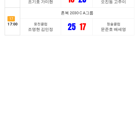
조기호 가미현
오진동 고주이
혼복 2030 C A그룹
17
25
17
17:00
웅천클럽
청솔클럽
조명현 김민정
문준호 배세영