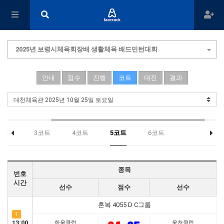
2025년 보령시체육회장배 생활체육 배드민턴대회
안내
접수
진행
코트
대진
결과
2코트
3코트
4코트
5코트
6코트
종목
번호
시간
선수
점수
선수
혼복 4055 D C그룹
1
13:00
한울클럽
웅천클럽