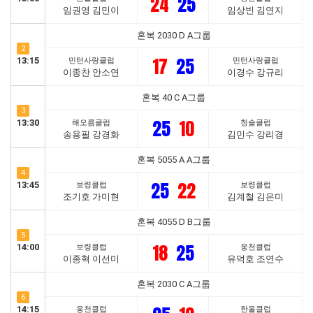
24
25
임권영 김민이
임상빈 김연지
혼복 2030 D A그룹
2
17
25
13:15
민턴사랑클럽
민턴사랑클럽
이종찬 안소연
이경수 강규리
혼복 40 C A그룹
3
25
10
13:30
해오름클럽
청솔클럽
송용필 강경화
김민수 강리경
혼복 5055 A A그룹
4
25
22
13:45
보령클럽
보령클럽
조기호 가미현
김계철 김은미
혼복 4055 D B그룹
5
18
25
14:00
보령클럽
웅천클럽
이종혁 이선미
유덕호 조연수
혼복 2030 C A그룹
6
14:15
웅천클럽
한울클럽