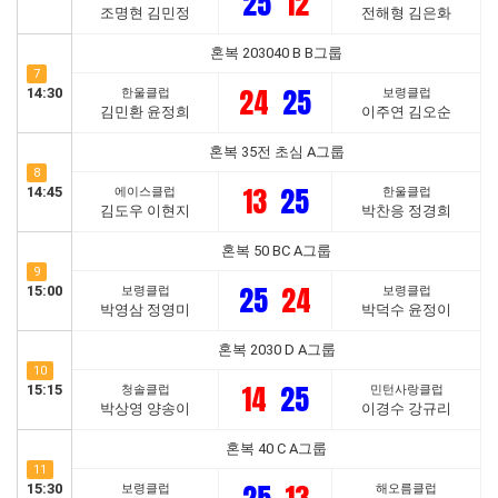
25
12
조명현 김민정
전해형 김은화
혼복 203040 B B그룹
7
24
25
14:30
한울클럽
보령클럽
김민환 윤정희
이주연 김오순
혼복 35전 초심 A그룹
8
13
25
14:45
에이스클럽
한울클럽
김도우 이현지
박찬응 정경희
혼복 50 BC A그룹
9
25
24
15:00
보령클럽
보령클럽
박영삼 정영미
박덕수 윤정이
혼복 2030 D A그룹
10
14
25
15:15
청솔클럽
민턴사랑클럽
박상영 양송이
이경수 강규리
혼복 40 C A그룹
11
15:30
보령클럽
해오름클럽