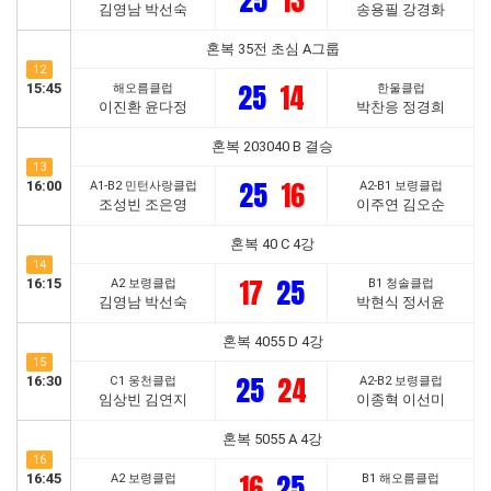
25
13
김영남 박선숙
송용필 강경화
혼복 35전 초심 A그룹
12
25
14
15:45
해오름클럽
한울클럽
이진환 윤다정
박찬응 정경희
혼복 203040 B 결승
13
25
16
16:00
A1-B2 민턴사랑클럽
A2-B1 보령클럽
조성빈 조은영
이주연 김오순
혼복 40 C 4강
14
17
25
16:15
A2 보령클럽
B1 청솔클럽
김영남 박선숙
박현식 정서윤
혼복 4055 D 4강
15
25
24
16:30
C1 웅천클럽
A2-B2 보령클럽
임상빈 김연지
이종혁 이선미
혼복 5055 A 4강
16
16
25
16:45
A2 보령클럽
B1 해오름클럽