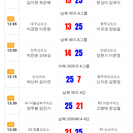
19
25
김지현 최은혜
문상이 김유미
남복 50 D A그룹
12
13
25
12:45
대구교도소
청주교도소
이경창 이준원
이규권 양승일
남복 40 C A그룹
13
14
25
13:00
진주교도소
안양교도소
박찬윤 오태성
정현기 이준영
여복 2030 D A그룹
14
25
7
13:15
논산지소
청주여자교도소
박산하 김미연
신지은 김현정
남복 50 D 4강
15
25
21
13:30
A1 서울남부구치소
B2 거창구치소
양주봉 김진기
고병태 문상철
남복 203040 A 4강
16
21
25
13:45
A2 장흥교도소
B1 논산지소