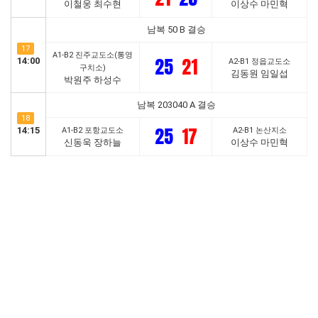
이철웅 최수현
이상수 마민혁
남복 50 B 결승
17
A1-B2 진주교도소(통영
25
21
14:00
A2-B1 정읍교도소
구치소)
김동원 임일섭
박원주 하성수
남복 203040 A 결승
18
25
17
14:15
A1-B2 포항교도소
A2-B1 논산지소
신동욱 장하늘
이상수 마민혁