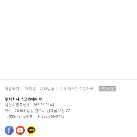
이용약관
|
개인정보처리방침
|
이메일무단수집거부
|
PC버전
주식회사 스포츠메이트
사업자등록번호 : 266-86-01641
주소 : 26468 강원 원주시 섭재삼보길 77
T. 033-734-3410
|
F. 033-766-3412