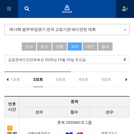
제12회 법무부장관기 전국 교정기관 배드민턴 대회
안내
접수
진행
코트
대진
결과
1코트
2코트
3코트
4코트
5코트
6코트
종목
번호
시간
선수
점수
선수
혼복 203040C B그룹
1
09:00
서울남부구치소
정읍교도소