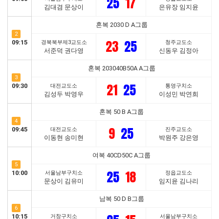
25
17
김대겸 문상이
은유장 임지윤
혼복 2030 D A그룹
2
23
25
09:15
경북북부제3교도소
청주교도소
서준덕 권다영
신동우 김정아
혼복 203040B50A A그룹
3
21
25
09:30
대전교도소
통영구치소
김성두 박영우
이성민 박연희
혼복 50 B A그룹
4
9
25
09:45
대전교도소
진주교도소
이동현 송미현
박원주 강은영
여복 40CD50C A그룹
5
25
18
10:00
서울남부구치소
정읍교도소
문상이 김유미
임지윤 김나리
남복 50 D B그룹
6
10:15
거창구치소
서울남부구치소