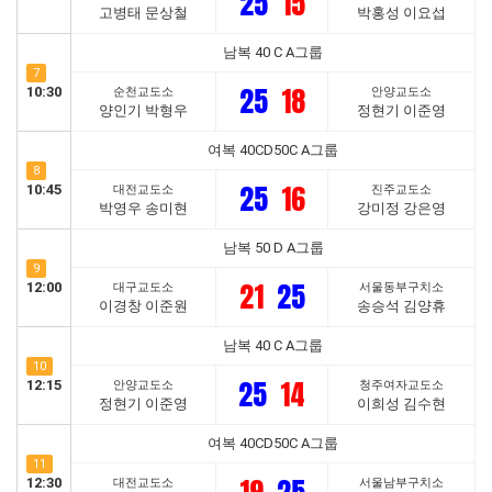
25
15
고병태 문상철
박홍성 이요섭
남복 40 C A그룹
7
25
18
10:30
순천교도소
안양교도소
양인기 박형우
정현기 이준영
여복 40CD50C A그룹
8
25
16
10:45
대전교도소
진주교도소
박영우 송미현
강미정 강은영
남복 50 D A그룹
9
21
25
12:00
대구교도소
서울동부구치소
이경창 이준원
송승석 김양휴
남복 40 C A그룹
10
25
14
12:15
안양교도소
청주여자교도소
정현기 이준영
이희성 김수현
여복 40CD50C A그룹
11
12:30
대전교도소
서울남부구치소