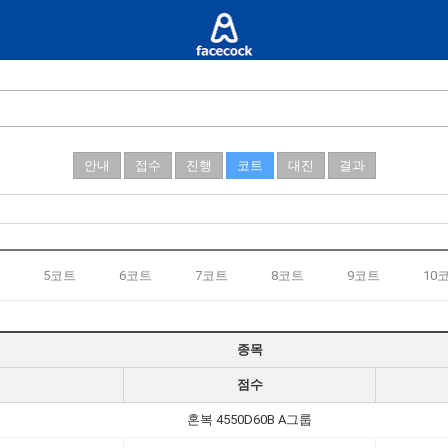
안내
접수
진행
코트
대진
결과
5코트
6코트
7코트
8코트
9코트
10
종목
점수
혼복 4550D60B A그룹