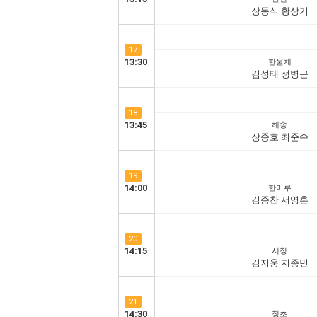
장동식 황상기
17
13:30
한울채
김성태 정병근
18
13:45
해송
장종호 최준수
19
14:00
한마루
김종찬 서영훈
20
14:15
시청
김지웅 지종민
21
14:30
청초