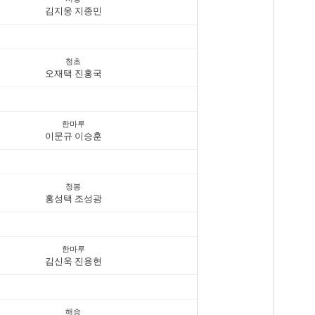
김지웅 지종민
청초
오재택 진홍국
한마루
이문규 이승훈
청봉
홍성택 조성광
한마루
김신욱 진용현
해송