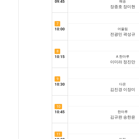
09:45
해송
장종호 장미현
7
10:00
어울림
전광민 곽성규
8
10:15
A 한마루
이미라 정진만
9
10:30
다온
김진경 이장미
10
10:45
한마루
김규완 송한윤
11