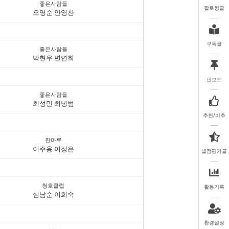
좋은사람들
팔로윙글
오영순 안영찬
구독글
좋은사람들
박현우 변연희
핀보드
좋은사람들
최성민 최녕범
추천/비추
한마루
이주용 이정은
별점평가글
청호클럽
활동기록
심남순 이희숙
환경설정