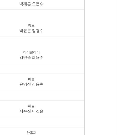
박재훈 오문수
청초
박윤문 정경수
하이클리어
김민종 최용수
해송
윤명선 김윤혁
해송
지수진 이진솔
한울채