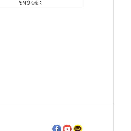
양혜경 손현숙