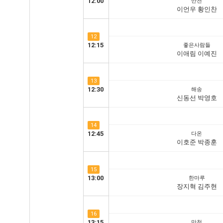
12:00
만천
이언우 황인찬
12
12:15
좋은사람들
이애림 이예진
13
12:30
해송
신동선 박영호
14
12:45
다온
이호준 박종훈
15
13:00
한마루
장지혁 김주현
16
13:15
만천