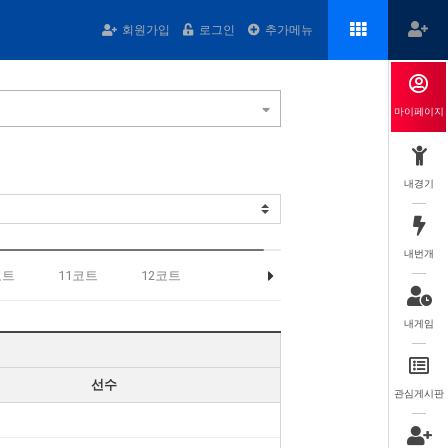
회원가입
로그인
추가메뉴
마이페이지
내경기
내번개
코트
11코트
12코트
내게임
선수
관심게시판