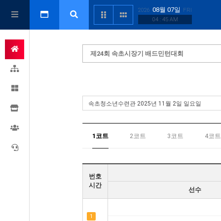
08월 07일
2026
FRI
04 : 45 AM
제24회 속초시장기 배드민턴대회
1코트
2코트
3코트
4코트
번호
시간
선수
1