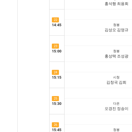
홍석행 최용회
22
14:45
청봉
김성오 김영규
23
15:00
청봉
홍성택 조성광
24
15:15
시청
김창국 김희
25
15:30
다온
오경진 정송이
26
15:45
청봉