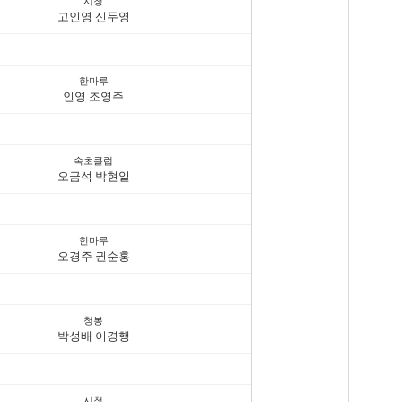
시청
고인영 신두영
한마루
인영 조영주
속초클럽
오금석 박현일
한마루
오경주 권순홍
청봉
박성배 이경행
시청