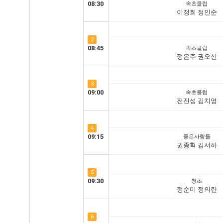
08:30
속초클럽
이정희 정인순
2
08:45
속초클럽
정은주 권오신
3
09:00
속초클럽
전진성 김치영
4
09:15
좋은사람들
권종혁 김서하
5
09:30
청초
정순미 정의란
6