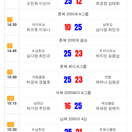
25
12
오진욱 이선아
최경창 김태희
혼복 2030 B A그룹
7
10
25
14:30
라이트닝
남한강
최규호 이보나
심다영 최민규
혼복 2030 B 결승
8
25
23
14:45
A 남한강
B 라이트닝
심다영 최민규
박지민 송종섭
혼복 40 C A그룹
9
25
23
15:00
대림클럽
연합
허경숙 권철호
채하나 김원균
여복 203040 D A그룹
10
16
25
15:15
남한강
예성클럽
박가연 주민희
유세린 정예지
남복 2030 D 4강
11
15:30
A 남한강
B 용산클럽