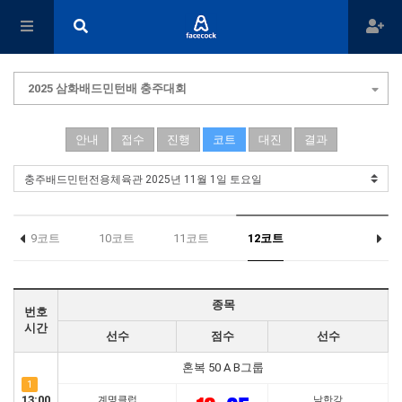
2025 삼화배드민턴배 충주대회
안내
접수
진행
코트
대진
결과
9코트
10코트
11코트
12코트
종목
번호
시간
선수
점수
선수
혼복 50 A B그룹
1
13:00
계명클럽
남한강