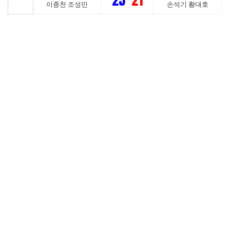
25
21
이종천 조성민
손석기 황대호