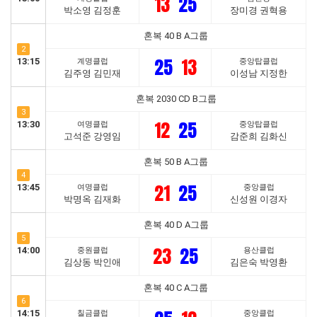
13
25
박소영 김정훈
장미경 권혁용
혼복 40 B A그룹
2
25
13
13:15
계명클럽
중앙탑클럽
김주영 김민재
이성남 지정한
혼복 2030 CD B그룹
3
12
25
13:30
여명클럽
중앙탑클럽
고석준 강영임
감준희 김화신
혼복 50 B A그룹
4
21
25
13:45
여명클럽
중앙클럽
박명옥 김재화
신성원 이경자
혼복 40 D A그룹
5
23
25
14:00
중원클럽
용산클럽
김상동 박인애
김은숙 박영환
혼복 40 C A그룹
6
14:15
칠금클럽
중앙클럽