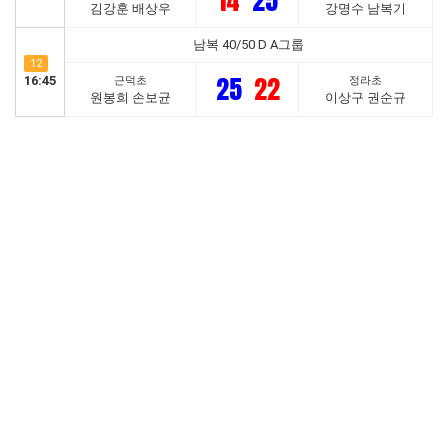
14
25
김강훈 배상우
강명수 남복기
남복 40/50 D A그룹
12
25
22
16:45
근덕초
정라초
원봉희 손보균
이상구 권순규