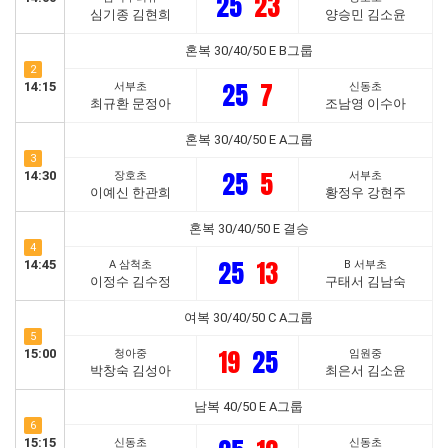
25
23
심기종 김현희
양승민 김소윤
혼복 30/40/50 E B그룹
2
25
7
14:15
서부초
신동초
최규환 문정아
조남영 이수아
혼복 30/40/50 E A그룹
3
25
5
14:30
장호초
서부초
이예신 한관희
황정우 강현주
혼복 30/40/50 E 결승
4
25
13
14:45
A 삼척초
B 서부초
이정수 김수정
구태서 김남숙
여복 30/40/50 C A그룹
5
19
25
15:00
청아중
임원중
박창숙 김성아
최은서 김소윤
남복 40/50 E A그룹
6
15:15
신동초
신동초