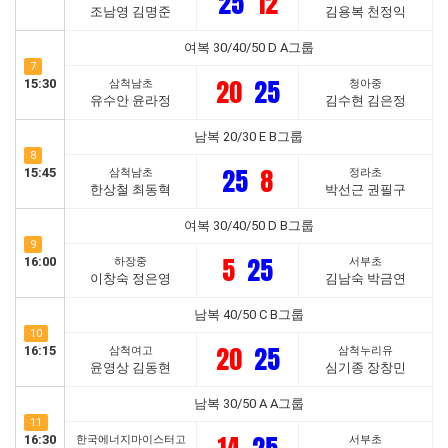
25
12
조남영 김명준
김용복 천정익
여복 30/40/50 D A그룹
7
20
25
15:30
삼척남초
청아중
유수안 윤라정
김수현 김은정
남복 20/30 E B그룹
8
25
8
15:45
삼척남초
정라초
한상철 최동혁
박선근 권필구
여복 30/40/50 D B그룹
9
5
25
16:00
하장중
서부초
이창숙 정은영
김남숙 박금연
남복 40/50 C B그룹
10
20
25
16:15
삼척여고
삼척누리유
윤영상 김동현
심기종 장창민
남복 30/50 A A그룹
11
16:30
한국에너지마이스터고
서부초