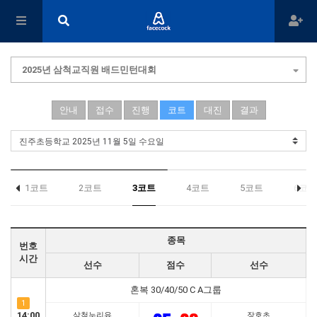
2025년 삼척교직원 배드민턴대회
안내
접수
진행
코트
대진
결과
1코트
2코트
3코트
4코트
5코트
6코트
종목
번호
시간
선수
점수
선수
혼복 30/40/50 C A그룹
1
14:00
삼척누리유
장호초