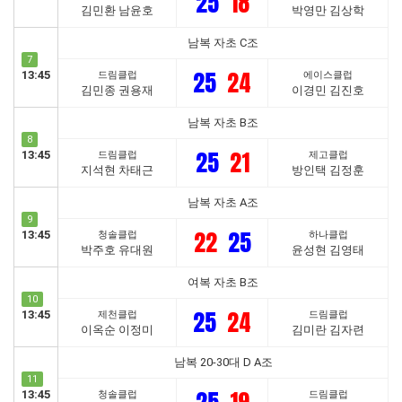
25
18
김민환 남윤호
박영만 김상학
남복 자초 C조
7
25
24
13:45
드림클럽
에이스클럽
김민종 권용재
이경민 김진호
남복 자초 B조
8
25
21
13:45
드림클럽
제고클럽
지석현 차태근
방인택 김정훈
남복 자초 A조
9
22
25
13:45
청솔클럽
하나클럽
박주호 유대원
윤성현 김영태
여복 자초 B조
10
25
24
13:45
제천클럽
드림클럽
이옥순 이정미
김미란 김자련
남복 20-30대 D A조
11
13:45
청솔클럽
드림클럽