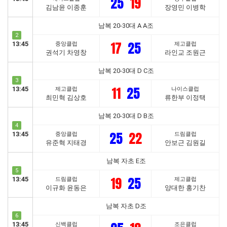
25
19
김남윤 이종훈
장영민 이병학
남복 20-30대 A A조
2
17
25
13:45
중앙클럽
제고클럽
권석기 차영창
라인교 조원근
남복 20-30대 D C조
3
11
25
13:45
제고클럽
나이스클럽
최민혁 김상호
류한부 이정택
남복 20-30대 D B조
4
25
22
13:45
중앙클럽
드림클럽
유준혁 지태경
안보근 김원길
남복 자초 E조
5
19
25
13:45
드림클럽
제고클럽
이규화 윤동은
양대한 홍기찬
남복 자초 D조
6
13:45
신백클럽
조은클럽