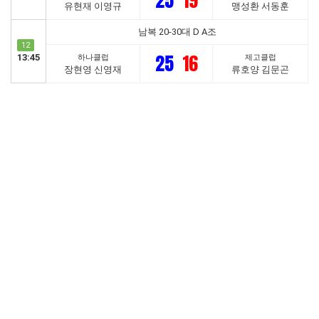
25
19
유현재 이영규
맹성환 서동훈
남복 20-30대 D A조
12
25
16
13:45
하나클럽
제고클럽
장현영 신영재
류호양 김문곤