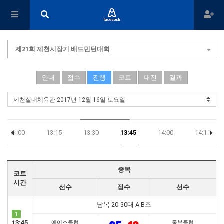
제21회 제천시장기 배드민턴대회
안내
접수
진행
코트
대진
결과
13:00
13:15
13:30
13:45
14:00
14:15
종목
코트
시간
선수
점수
선수
남복 20-30대 A B조
1
13:45
에이스클럽
동부클럽