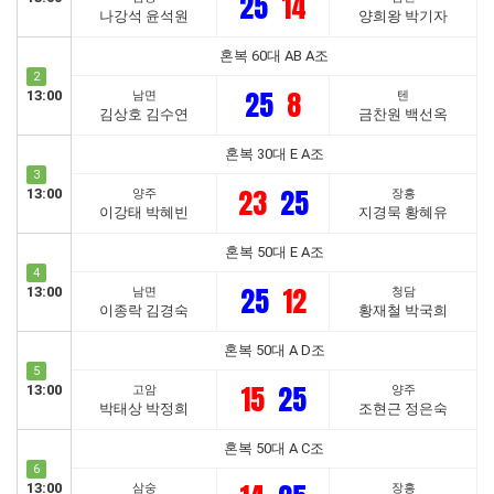
25
14
나강석 윤석원
양희왕 박기자
혼복 60대 AB A조
2
25
8
13:00
남면
텐
김상호 김수연
금찬원 백선옥
혼복 30대 E A조
3
23
25
13:00
양주
장흥
이강태 박혜빈
지경묵 황혜유
혼복 50대 E A조
4
25
12
13:00
남면
청담
이종락 김경숙
황재철 박국희
혼복 50대 A D조
5
15
25
13:00
고암
양주
박태상 박정희
조현근 정은숙
혼복 50대 A C조
6
13:00
삼숭
장흥