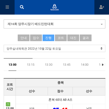
제16회 양주시장기 배드민턴대회
안내
접수
진행
코트
대진
결과
13:00
13:15
13:30
13:45
14:00
14:15
17:45
종목
코트
시간
선수
점수
선수
혼복 60대 AB A조
1
13:00
삼숭
남면