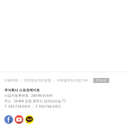
이용약관
|
개인정보처리방침
|
이메일무단수집거부
|
PC버전
주식회사 스포츠메이트
사업자등록번호 : 266-86-01641
주소 : 26468 강원 원주시 섭재삼보길 77
T. 033-734-3410
|
F. 033-766-3412