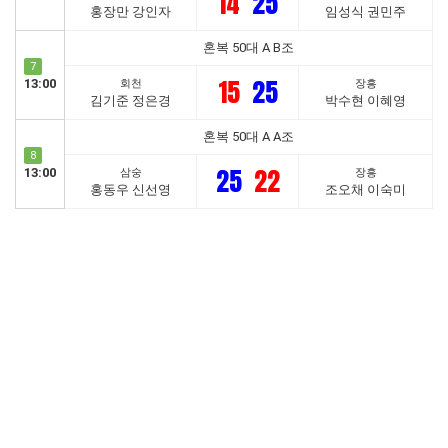
14
25
홍장만 강인자
임성식 권민주
혼복 50대 A B조
7
15
25
13:00
회천
장흥
김기준 정은경
박수현 이혜영
혼복 50대 A A조
8
25
22
13:00
삼숭
장흥
홍동우 신선영
조오채 이숙미