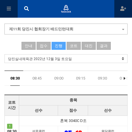
제11회 당진시 협회장기 배드민턴대회
안내
접수
진행
코트
대진
결과
08:30
08:45
09:00
09:15
09:30
09:45
17:45
종목
코트
시간
선수
점수
선수
혼복 3040C D조
1
08:30
석문클럽
원당클럽