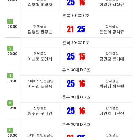
25
16
김후형 홍경자
이경아 김정규
혼복 3040C C조
2
21
25
08:30
행복클럽
합덕클럽
김영일 권정순
윤윤희 장익규
혼복 3040C B조
3
25
15
08:30
행복클럽
합덕클럽
이남문 도연서
김민교 문미애
혼복 30대 D C조
4
25
16
08:30
스타배드민턴클럽
합덕클럽
이귀연 노은숙
박광명 정수빈
혼복 30대 D B조
5
25
16
08:30
신평클럽
합덕클럽
황수원 구나연
정연호 강은선
혼복 30대 D A조
6
08:30
스타배드민턴클럽
당찬클럽