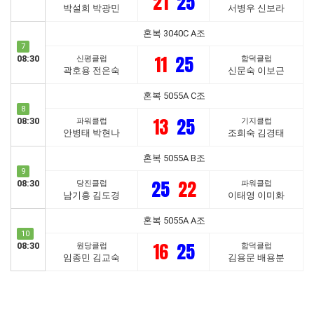
21
25
박설희 박광민
서병우 신보라
혼복 3040C A조
7
11
25
08:30
신평클럽
합덕클럽
곽호용 전은숙
신문숙 이보근
혼복 5055A C조
8
13
25
08:30
파워클럽
기지클럽
안병태 박현나
조희숙 김경태
혼복 5055A B조
9
25
22
08:30
당진클럽
파워클럽
남기흥 김도경
이태영 이미화
혼복 5055A A조
10
16
25
08:30
원당클럽
합덕클럽
임종민 김교숙
김용문 배용분