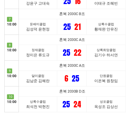
25
16
강윤구 고대숙
이태규 조혜빈
혼복 2030C B조
7
25
21
10:00
둔배미클럽
상록수클럽
김성덕 윤현정
황재완 안유진
혼복 2030C A조
8
25
22
10:00
정재클럽
상록희망클럽
정미은 류도규
김기수 하서연
혼복 2030C A조
9
6
25
10:00
달미클럽
단원클럽
김남준 김혜란
이온복 원창임
혼복 2030B D조
10
25
24
10:00
상록수클럽
성포클럽
최석천 박현진
옥성조 김상선