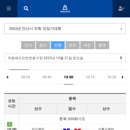
2023년 안산시 의회 의장기대회
안내
접수
진행
코트
대진
결과
09:15
09:30
09:45
10:00
10:15
10:30
종목
코트
시간
선수
점수
선수
혼복 2030D C조
1
10:00
자강클럽
상록수클럽