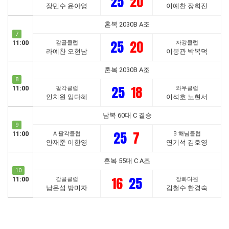
25
20
장민수 윤아영
이예찬 장희진
혼복 2030B A조
7
25
20
11:00
감골클럽
자강클럽
라예찬 오현남
이봉관 박복덕
혼복 2030B A조
8
25
18
11:00
팔각클럽
와우클럽
인치원 임다혜
이석호 노현서
남복 60대 C 결승
9
25
7
11:00
A 팔각클럽
B 해님클럽
안재준 이한영
연기석 김호영
혼복 55대 C A조
10
16
25
11:00
감골클럽
장화다원
남운섭 방미자
김철수 한경숙