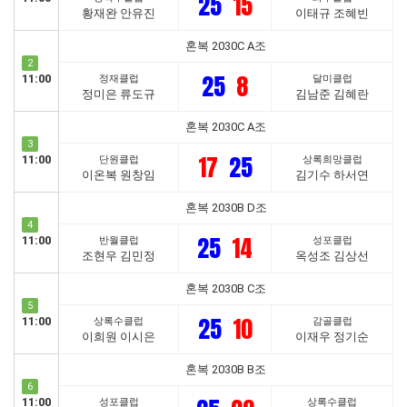
25
15
황재완 안유진
이태규 조혜빈
혼복 2030C A조
2
25
8
11:00
정재클럽
달미클럽
정미은 류도규
김남준 김혜란
혼복 2030C A조
3
17
25
11:00
단원클럽
상록희망클럽
이온복 원창임
김기수 하서연
혼복 2030B D조
4
25
14
11:00
반월클럽
성포클럽
조현우 김민정
옥성조 김상선
혼복 2030B C조
5
25
10
11:00
상록수클럽
감골클럽
이희원 이시은
이재우 정기순
혼복 2030B B조
6
11:00
성포클럽
상록수클럽