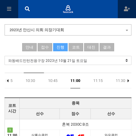
2023년 안산시 의회 의장기대회
안내
접수
진행
코트
대진
결과
10:15
10:30
10:45
11:00
11:15
11:30
종목
코트
시간
선수
점수
선수
혼복 2030C B조
1
11:00
상록수클럽
와우클럽