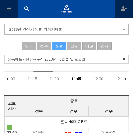
2023년 안산시 의회 의장기대회
안내
접수
진행
코트
대진
결과
11:00
11:15
11:30
11:45
12:00
12:15
종목
코트
시간
선수
점수
선수
혼복 40대 C B조
1
11:45
달미클럽
와우클럽