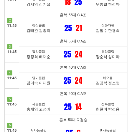
18
25
김서영 김기섭
우흥렬 한선아
혼복 55대 C A조
2
25
21
11:45
점섬클럽
장화다원
김태완 김종희
김철수 한경숙
혼복 55대 C A조
3
25
24
11:45
팔각클럽
해양클럽
정정회 배재순
장순식 성미라
혼복 40대 C A조
4
25
24
11:45
달미클럽
해오름
김미숙 이재원
김경복 정소영
혼복 40대 C A조
5
25
14
11:45
사동클럽
선부클럽
홍재영 고정례
최현미 박선용
혼복 50대 C 결승
6
11:45
A 사동클럽
B 사동클럽