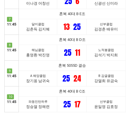
25
6
이나경 어창선
신광선 신미라
혼복 40대 B E조
7
13
25
11:45
달미클럽
선부클럽
김춘득 김지혜
김경춘 배유미
혼복 40대 B D조
8
25
11
11:45
해님클럽
노적봉클럽
홍영환 박진영
김석기 박지희
혼복 5055D 결승
9
25
24
11:45
A 해양클럽
B 감골클럽
장기옹 남귀숙
강열희 유금숙
혼복 40대 B C조
10
25
17
11:45
와동민턴하루
선부클럽
정승열 정해련
윤일영 김효정