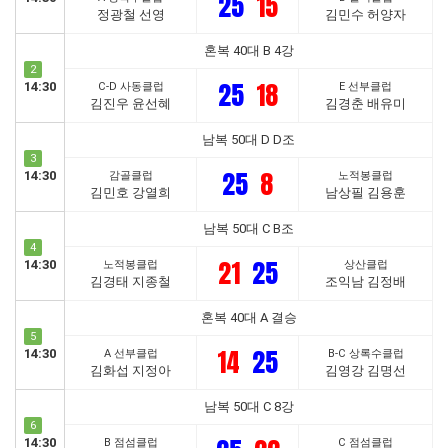
25
15
정광철 선영
김민수 허양자
혼복 40대 B 4강
2
25
18
14:30
C-D 사동클럽
E 선부클럽
김진우 윤선혜
김경춘 배유미
남복 50대 D D조
3
25
8
14:30
감골클럽
노적봉클럽
김민호 강열희
남상필 김용훈
남복 50대 C B조
4
21
25
14:30
노적봉클럽
상산클럽
김경태 지종철
조익남 김정배
혼복 40대 A 결승
5
14
25
14:30
A 선부클럽
B-C 상록수클럽
김화섭 지정아
김영강 김명선
남복 50대 C 8강
6
14:30
B 점섬클럽
C 점섬클럽