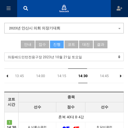
2023년 안산시 의회 의장기대회
안내
접수
진행
코트
대진
결과
30
13:45
14:00
14:15
14:30
14:45
15:0
종목
코트
시간
선수
점수
선수
혼복 40대 B 4강
1
14:30
A 상록수클럽
B 달미클럽