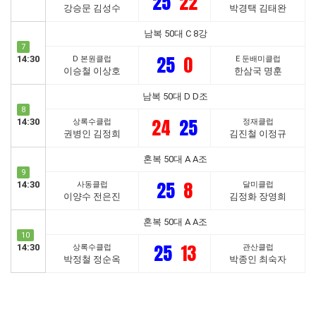
25
22
강승문 김성수
박경택 김태완
남복 50대 C 8강
7
25
0
14:30
D 본원클럽
E 둔배미클럽
이승철 이상호
한삼국 명훈
남복 50대 D D조
8
24
25
14:30
상록수클럽
정재클럽
권병인 김정희
김진철 이정규
혼복 50대 A A조
9
25
8
14:30
사동클럽
달미클럽
이양수 전은진
김정화 장영희
혼복 50대 A A조
10
25
13
14:30
상록수클럽
관산클럽
박정철 정순옥
박종인 최숙자