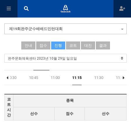
제19회완주군수배배드민턴대회
안내
접수
진행
코트
대진
결과
10:30
10:45
11:00
11:15
11:30
11:45
코
종목
트
시
선수
점수
선수
간