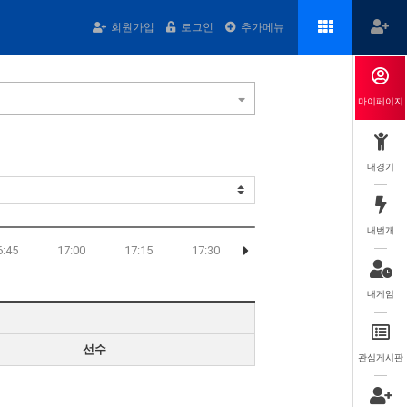
회원가입
로그인
추가메뉴
마이페이지
내경기
내번개
6:45
17:00
17:15
17:30
내게임
선수
관심게시판