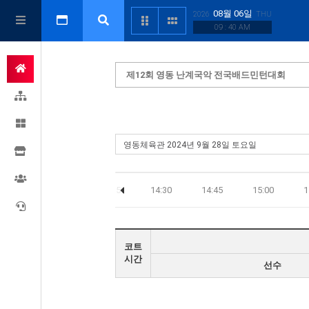
08월 06일
2026
THU
09 : 40 AM
제12회 영동 난계국악 전국배드민턴대회
13:45
14:00
14:15
14:30
14:45
15:00
1
코트
시간
선수