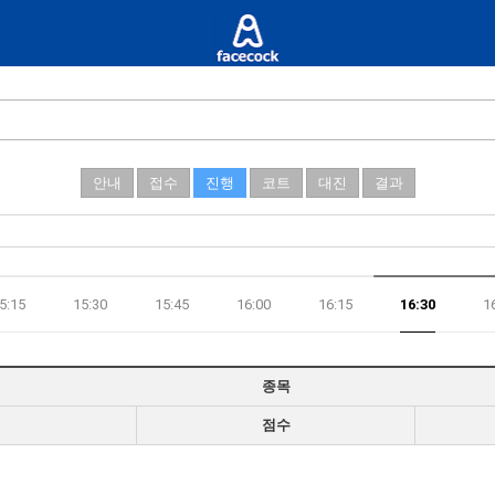
안내
접수
진행
코트
대진
결과
5:15
15:30
15:45
16:00
16:15
16:30
1
종목
점수