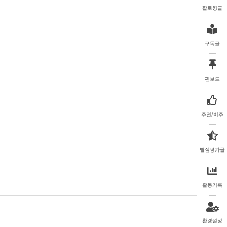
팔로윙글
구독글
핀보드
추천/비추
별점평가글
활동기록
환경설정