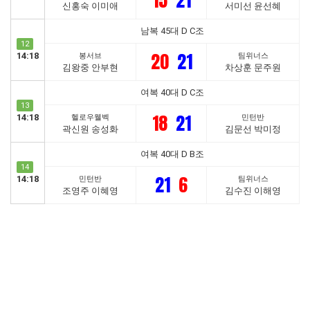
15
21
신홍숙 이미애
서미선 윤선혜
남복 45대 D C조
12
20
21
14:18
봉서브
팀위너스
김왕중 안부현
차상훈 문주원
여복 40대 D C조
13
18
21
14:18
헬로우웰벡
민턴반
곽신원 송성화
김문선 박미정
여복 40대 D B조
14
21
6
14:18
민턴반
팀위너스
조영주 이혜영
김수진 이해영