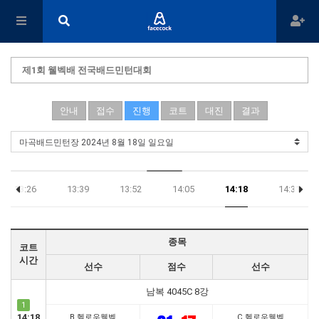
제1회 웰벡배 전국배드민턴대회
안내
접수
진행
코트
대진
결과
13:26
13:39
13:52
14:05
14:18
14:31
종목
코트
시간
선수
점수
선수
남복 4045C 8강
1
14:18
B 헬로우웰벡
C 헬로우웰벡