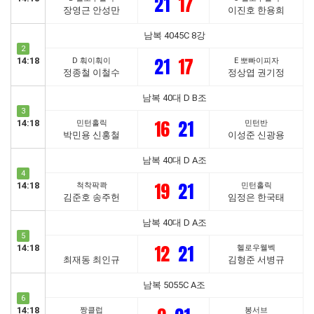
21
17
장영근 안성만
이진호 한용희
남복 4045C 8강
2
21
17
14:18
D 훠이훠이
E 뽀빠이피자
정종철 이철수
정상엽 권기정
남복 40대 D B조
3
16
21
14:18
민턴홀릭
민턴반
박민용 신홍철
이성준 신광용
남복 40대 D A조
4
19
21
14:18
척착팍콱
민턴홀릭
김준호 송주헌
임정은 한국태
남복 40대 D A조
5
12
21
14:18
헬로우웰벡
최재동 최인규
김형준 서병규
남복 5055C A조
6
14:18
짱클럽
봉서브