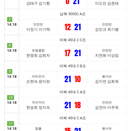
0
21
강태구 김기환
이도민 김준태
남복 5055C A조
7
12
21
14:18
민턴반
민턴반
이정기 이기택
김민규 최기봉
여복 45대 C C조
8
17
21
14:18
토범클럽
민턴반
한명희 김희자
지연화 이상임
여복 45대 C B조
9
21
10
14:18
아띠모아
봉서브
손현숙 윤미란
김지연 김희옥
여복 45대 C A조
10
21
18
14:18
우리끼리
민턴반
한송희 정지숙
김연아 이주옥
여복 45대 C A조
11
14:18
팀플
봉서브