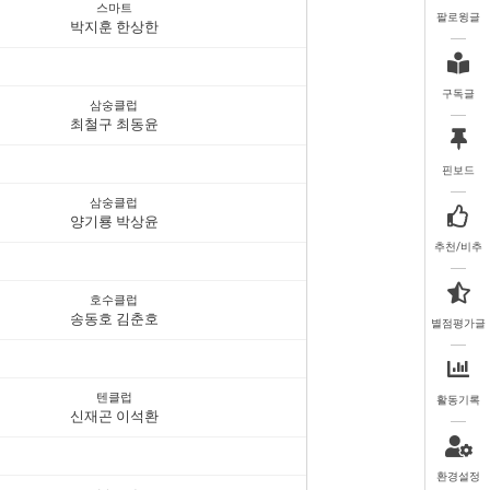
스마트
팔로윙글
박지훈 한상한
구독글
삼숭클럽
최철구 최동윤
핀보드
삼숭클럽
양기룡 박상윤
추천/비추
호수클럽
송동호 김춘호
별점평가글
텐클럽
활동기록
신재곤 이석환
환경설정