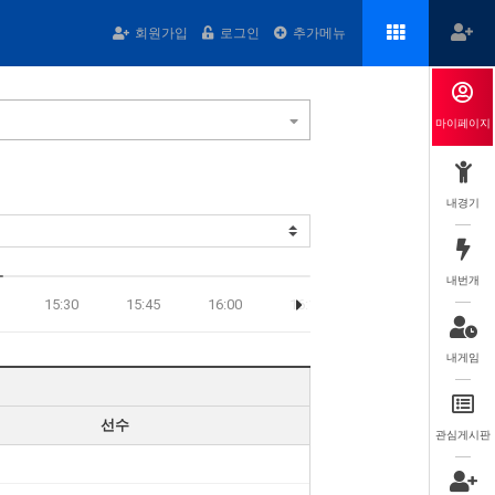
회원가입
로그인
추가메뉴
마이페이지
내경기
내번개
15:30
15:45
16:00
16:15
16:30
16:45
내게임
선수
관심게시판