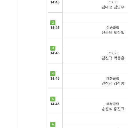
14:45
스카이
김대성 김명수
2
14:45
삼숭클럽
신동욱 오정일
3
14:45
스카이
김진규 곽동훈
4
14:45
태봉클럽
안창성 김석홍
5
14:45
태봉클럽
송원석 홍진표
6