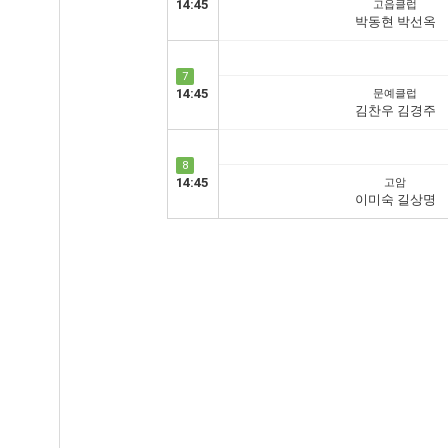
14:45
고읍클럽
박동현 박선옥
7
14:45
문예클럽
김찬우 김경주
8
14:45
고암
이미숙 길상명