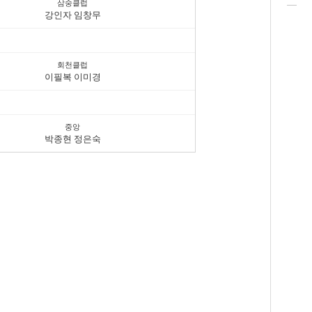
삼숭클럽
강인자 임창무
회천클럽
이필복 이미경
중앙
박종현 정은숙