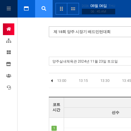
08월 06일
2026
THU
06 : 45 AM
제 18회 양주 시장기 배드민턴대회
5
12:30
12:45
13:00
13:15
13:30
13:45
코트
시간
선수
1