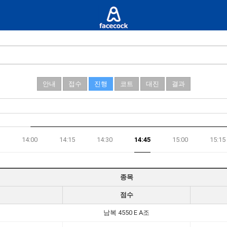
안내
접수
진행
코트
대진
결과
14:00
14:15
14:30
14:45
15:00
15:15
종목
점수
남복 4550 E A조