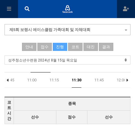
제5회 보령시 에이스클럽 가족대회 및 자체대회
안내
접수
진행
코트
대진
결과
10:45
11:00
11:15
11:30
11:45
12:00
코
종목
트
시
선수
점수
선수
간