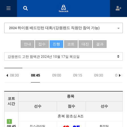
2024 하이원 배드민턴 대회/(강원랜드 직원만 참여 가능)
안내
접수
진행
코트
대진
결과
08:30
08:45
09:00
09:15
09:30
09:45
17:45
종목
코트
시간
선수
점수
선수
혼복 왕초심 A조
1
08:45
칩스관리팀
환전팀