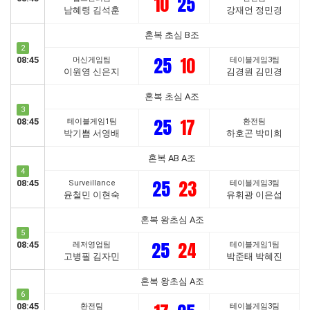
10
25
남혜령 김석훈
강재언 정민경
혼복 초심 B조
2
25
10
08:45
머신게임팀
테이블게임3팀
이원영 신은지
김경원 김민경
혼복 초심 A조
3
25
17
08:45
테이블게임1팀
환전팀
박기쁨 서영배
하호곤 박미희
혼복 AB A조
4
25
23
08:45
Surveillance
테이블게임3팀
윤철민 이현숙
유휘광 이은섭
혼복 왕초심 A조
5
25
24
08:45
레저영업팀
테이블게임1팀
고병필 김자민
박준태 박혜진
혼복 왕초심 A조
6
08:45
환전팀
테이블게임3팀