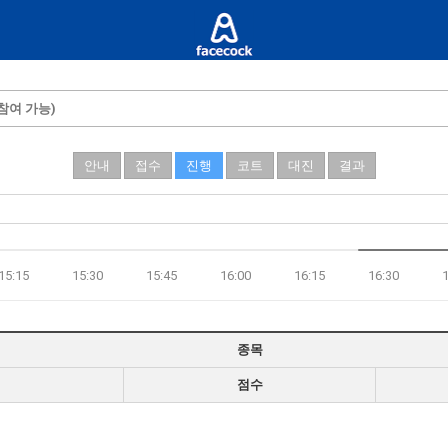
참여 가능)
안내
접수
진행
코트
대진
결과
15:15
15:30
15:45
16:00
16:15
16:30
종목
점수