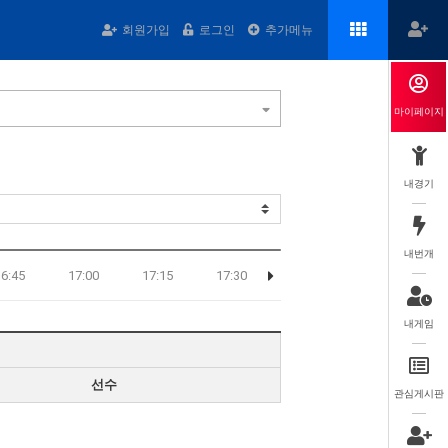
회원가입
로그인
추가메뉴
마이페이지
내경기
내번개
16:45
17:00
17:15
17:30
내게임
선수
관심게시판