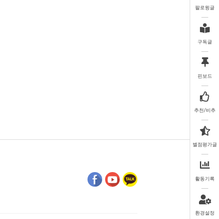
팔로윙글
구독글
핀보드
추천/비추
별점평가글
활동기록
환경설정