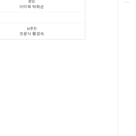
중앙
이미옥 박희순
남춘천
조윤식 황경숙