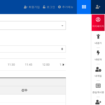
회원가입
로그인
추가메뉴
마이페이지
내경기
내번개
11:30
11:45
12:00
12:15
12:30
12:45
내게임
선수
관심게시판