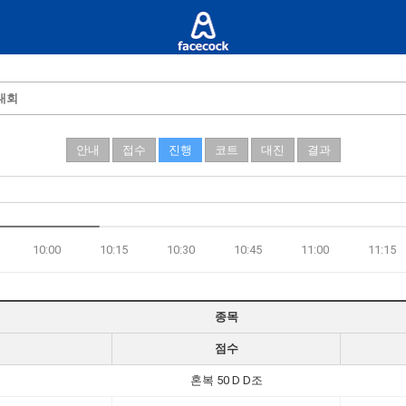
대회
안내
접수
진행
코트
대진
결과
10:00
10:15
10:30
10:45
11:00
11:15
종목
점수
혼복 50 D D조