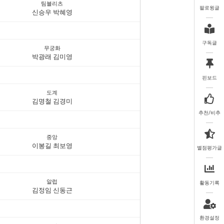
팀블리츠
팔로윙글
신승우 박혜영
구독글
무궁화
박광래 김미영
핀보드
도계
김명철 김경미
추천/비추
중앙
이봉길 최보영
별점평가글
알럽
활동기록
김정임 신동근
환경설정