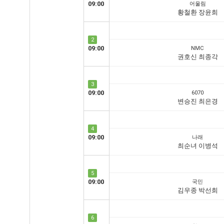
09:00
어울림
황철환 장윤희
2
09:00
NMC
권호신 최종각
3
09:00
6070
변승진 최은경
4
09:00
나래
최순녀 이병석
5
09:00
국민
김우종 박선희
6