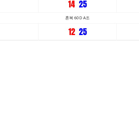
14
25
혼복 60 D A조
12
25